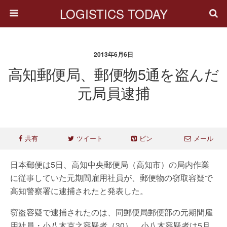
LOGISTICS TODAY
2013年6月6日
高知郵便局、郵便物5通を盗んだ
元局員逮捕
共有
ツイート
ピン
メール
日本郵便は5日、高知中央郵便局（高知市）の局内作業
に従事していた元期間雇用社員が、郵便物の窃取容疑で
高知警察署に逮捕されたと発表した。
窃盗容疑で逮捕されたのは、同郵便局郵便部の元期間雇
用社員・小八木克之容疑者（30）。小八木容疑者は5月