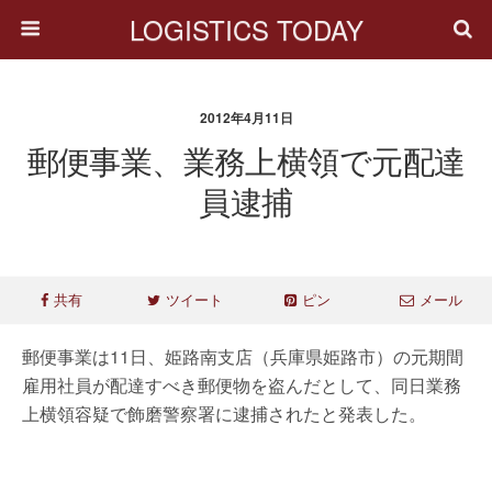
LOGISTICS TODAY
2012年4月11日
郵便事業、業務上横領で元配達
員逮捕
共有
ツイート
ピン
メール
郵便事業は11日、姫路南支店（兵庫県姫路市）の元期間
雇用社員が配達すべき郵便物を盗んだとして、同日業務
上横領容疑で飾磨警察署に逮捕されたと発表した。