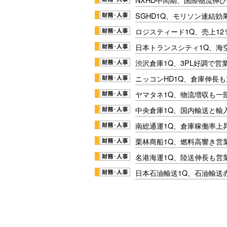
SGHD1Q、モリソン連結効
ロジスティード1Q、売上1
日本トランスシティ1Q、海
渋沢倉庫1Q、3PL好調で営
ニッコンHD1Q、倉庫伸長
ヤマタネ1Q、物流増収も一
中央倉庫1Q、国内輸送と輸
南総通運1Q、倉庫稼働率上
栗林商船1Q、燃料高響き営
名港海運1Q、陸送伸長も営業
日本石油輸送1Q、石油輸送