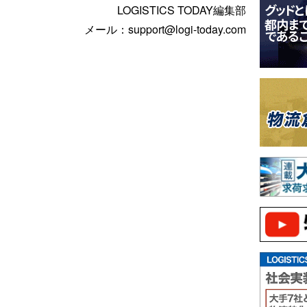
LOGISTICS TODAY編集部
メール：support@logi-today.com