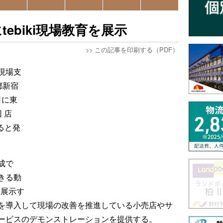
tebiki現場教育を展示
>>
この記事を印刷する（PDF）
現場支
都新宿
日に東
 店
すると発
成で
きる動
を展示す
を導入して現場の改善を推進している小売店やサ
ービスのデモンストレーションを提供する。