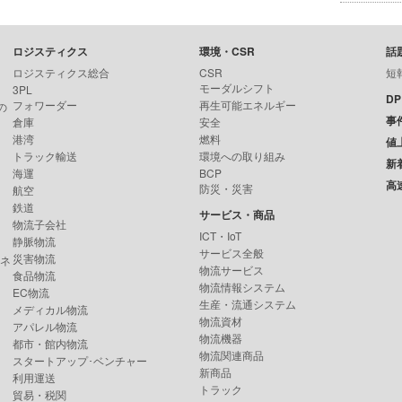
ロジスティクス
環境・CSR
話
ロジスティクス総合
CSR
短
モーダルシフト
3PL
D
フォワーダー
再生可能エネルギー
の
事
倉庫
安全
港湾
燃料
値
トラック輸送
環境への取り組み
新
海運
BCP
高
防災・災害
航空
鉄道
サービス・商品
物流子会社
ICT・IoT
静脈物流
サービス全般
災害物流
ンネ
物流サービス
食品物流
物流情報システム
EC物流
生産・流通システム
メディカル物流
物流資材
アパレル物流
物流機器
都市・館内物流
物流関連商品
スタートアップ･ベンチャー
新商品
利用運送
トラック
貿易・税関