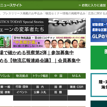
S TODAY｜国内最大の物流ニュースサイト
3PL, SCMなど国内外の最新の物流
、プレスリリース掲載のお申込み
物流セミナー情報の掲載申込み
広告に関する
場で確かめる視察第2弾｜参加募集中
める【物流広報連絡会議】｜会員募集中