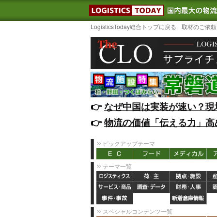
LOGISTIC
LogisticsToday総合トップに戻る
取材のご依頼
👉️
なぜ中国は実装が速い？現
👉️
物流の価値「伝える力」高
ピックアップテーマ
テーマ一覧
スペシャルコンテンツ一覧