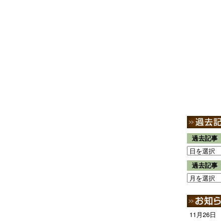
過去記事
過去記事
11月26日