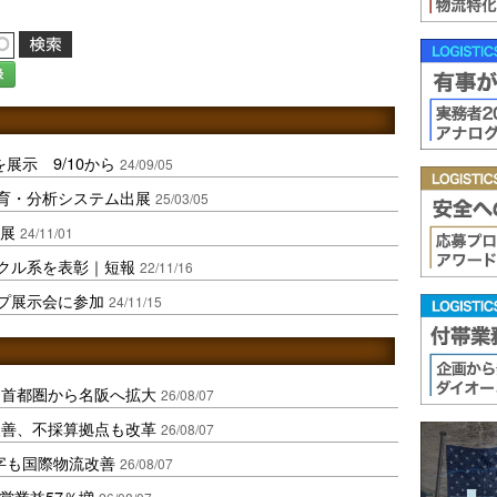
録
を展示 9/10から
24/09/05
場教育・分析システム出展
25/03/05
出展
24/11/01
アスクル系を表彰｜短報
22/11/16
ップ展示会に参加
24/11/15
、首都圏から名阪へ拡大
26/08/07
に改善、不採算拠点も改革
26/08/07
字も国際物流改善
26/08/07
営業益57％増