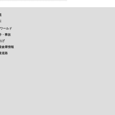
題
報
Pワールド
件・事故
上げ
着倉庫情報
速道路