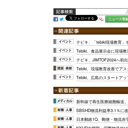
ニュース登
テビキ、「tebiki現場教育」
Tebiki、食品展示会に現
テビキ、JIMTOF2024へ初
Tebiki、現場教育改善で
Tebiki、広島のスタートア
新幹線で再生医療細胞輸送
SBSHD物流利益率3.1％
日本郵政1Q、郵便・物流赤
NXHD中間期、国際物流伸び