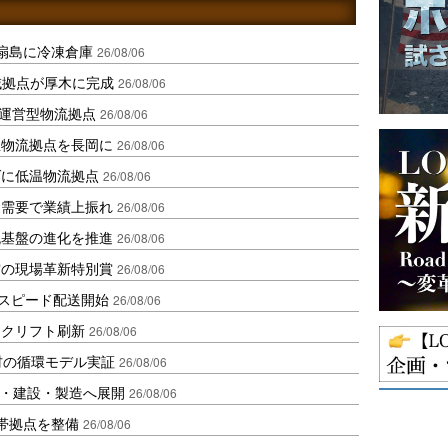
扇島に冷凍倉庫
26/08/06
域拠点が厚木に完成
26/08/06
運営型物流拠点
26/08/06
温物流拠点を長岡に
26/08/06
ダに低温物流拠点
26/08/06
送需要で業績上振れ
26/08/06
流基盤の進化を推進
26/08/06
賞の現場革新特別賞
26/08/06
しスピード配送開始
26/08/06
ークリフト刷新
26/08/06
材の循環モデル実証
26/08/06
物流・建設・製造へ展開
26/08/06
帯拠点を整備
26/08/06