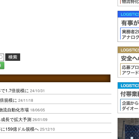
録
で1.7倍規模に
24/10/31
8倍規模に
24/11/18
、物流自動化市場
18/06/05
％成長で拡大予測
26/01/09
に159億ドル規模へ
25/12/10