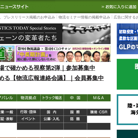
S TODAY｜国内最大の物流ニュースサイト
3PL, SCMなど国内外の最新の物流
、プレスリリース掲載のお申込み
物流セミナー情報の掲載申込み
広告に関する
場で確かめる視察第2弾｜参加募集中
める【物流広報連絡会議】｜会員募集中