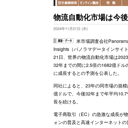
物流自動化市場は今後1
2024年11月21日 (木)
米市場調査会社Panorama 
Insights（パノラマデータインサイ
21日、世界の物流自動化市場は202
32年までの間に2.5倍の1682億ドル
に成長するとの予測を公表した。
同社によると、23年の同市場の規模は
億ドルで、今後32年まで年平均10.
長を続ける。
電子商取引（EC）の急激な成長が
ォンの普及と高速インターネットの