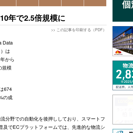
0年で2.5倍規模に
>>
この記事を印刷する（PDF）
Data
ト）は
3年から
の規模
674
7%の成
物流分野での自動化を後押ししており、スマートフ
普及でECプラットフォームでは、先進的な物流シ