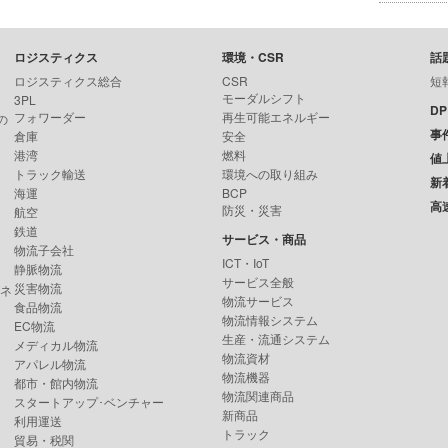
ロジスティクス
環境・CSR
話
ロジスティクス総合
CSR
短
モーダルシフト
3PL
D
フォワーダー
再生可能エネルギー
の
事
倉庫
安全
港湾
燃料
値
トラック輸送
環境への取り組み
新
海運
BCP
高
防災・災害
航空
鉄道
サービス・商品
物流子会社
ICT・IoT
静脈物流
サービス全般
災害物流
ンネ
物流サービス
食品物流
物流情報システム
EC物流
生産・流通システム
メディカル物流
物流資材
アパレル物流
物流機器
都市・館内物流
物流関連商品
スタートアップ･ベンチャー
新商品
利用運送
トラック
貿易・税関