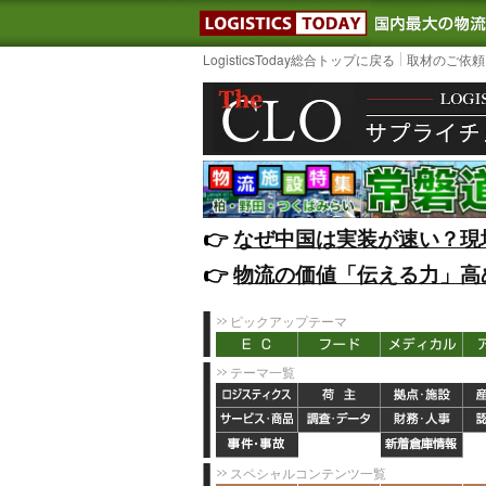
LOGISTIC
LogisticsToday総合トップに戻る
取材のご依頼
👉️
なぜ中国は実装が速い？現
👉️
物流の価値「伝える力」高
ピックアップテーマ
テーマ一覧
スペシャルコンテンツ一覧