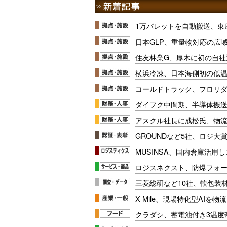
1万パレットを自動搬送、東
日本GLP、重量物対応の広
住友林業G、厚木に初の自社
横浜冷凍、日本海側初の低
コールドトラック、フロリ
ダイフク中間期、半導体搬
アスクル社長に成松氏、物
GROUNDなど5社、ロジ大
MUSINSA、国内倉庫活用
ロジスネクスト、防爆フォ
三菱総研など10社、軟包装
X Mile、現場特化型AIを
クラダシ、蓄電池付き3温度