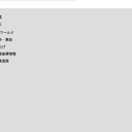
題
報
Pワールド
件・事故
上げ
着倉庫情報
速道路