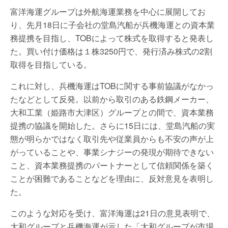
富洋海運グループは外航海運業務を中心に展開してお
り、先月18日に子会社の堂島汽船が兵機海運との資本業
務提携を目指し、TOBによって株式を取得すると発表し
た。買い付け価格は１株3250円で、発行済み株式の2割
取得を目指している。
これに対し、兵機海運はTOBに関する事前協議がなかっ
たなどとして反発。以前から取引のある鉄鋼メーカー、
大和工業（姫路市大津区）グループとの間で、資本業務
提携の協議を開始した。さらに15日には、堂島汽船の実
態が明らかではなく取引先や従業員からも不安の声が上
がっていることや、事業シナジーの発現が期待できない
こと、資本業務提携のパートナーとして信頼関係を築く
ことが困難であることなどを理由に、反対意見を表明し
た。
このような対応を受け、富洋海運は21日の意見表明で、
大和グループと兵機海運が示した「大和グループが市場