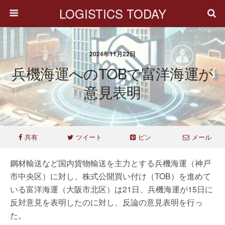
LOGISTICS TODAY
2024年11月22日
兵機海運へのTOBで富洋海運が
意見表明
共有
ツイート
ピン
メール
鋼材輸送など国内貨物輸送を主力とする兵機海運（神戸
市中央区）に対し、株式公開買い付け（TOB）を進めて
いる富洋海運（大阪市北区）は21日、兵機海運が15日に
反対意見を表明したのに対し、反論の意見表明を行っ
た。