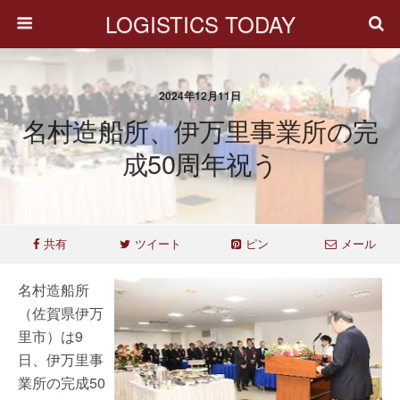
LOGISTICS TODAY
2024年12月11日
名村造船所、伊万里事業所の完
成50周年祝う
共有
ツイート
ピン
メール
名村造船所
（佐賀県伊万
里市）は9
日、伊万里事
業所の完成50