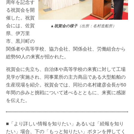
周年を記念す
る祝賀会を開
催した。祝賀
会には、佐賀
▲祝賀会の様子
（出所：名村造船所）
県、伊万里
市、黒川町の
関係者や高等学校、協力会社、関係会社、労働組合から
総勢50人の来賓が招かれた。
祝賀会に先立ち、自治体や高等学校の来賓に対して工場
見学が実施され、同事業所の主力商品である大型船舶の
生産現場を紹介。祝賀会では、同社の名村建彦会長が50
年間の歩みと挑戦について述べるとともに、来賓に感謝
を伝えた。
■「より詳しい情報を知りたい」あるいは「続報を知り
たい」場合、下の「もっと知りたい」ボタンを押してく