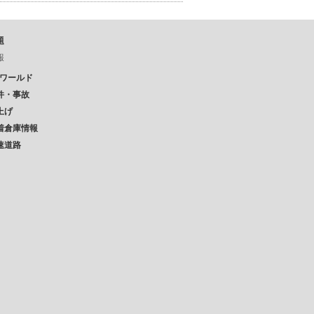
題
報
Pワールド
件・事故
上げ
着倉庫情報
速道路