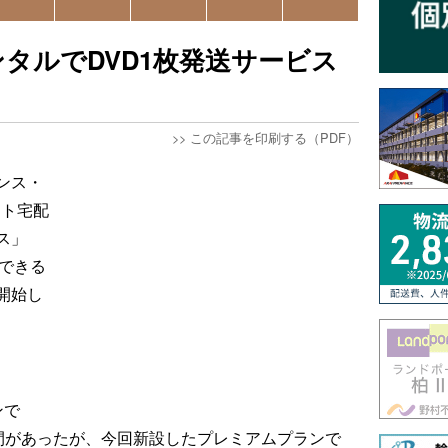
ンタルでDVD1枚発送サービス
>>
この記事を印刷する（PDF）
ンス・
ット宅配
ス」
却できる
開始し
ンで
合間があったが、今回新設したプレミアムプランで