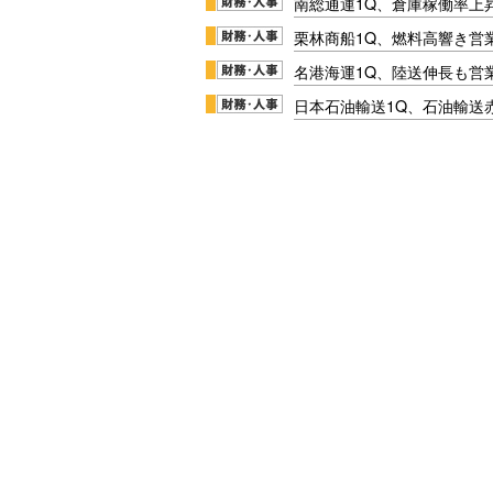
南総通運1Q、倉庫稼働率上
栗林商船1Q、燃料高響き営
名港海運1Q、陸送伸長も営業
日本石油輸送1Q、石油輸送