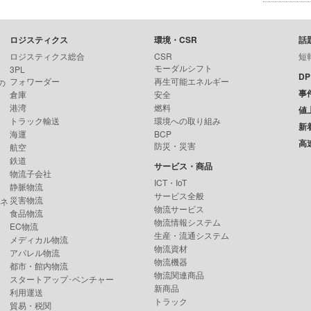
ロジスティクス
環境・CSR
話
ロジスティクス総合
CSR
短
モーダルシフト
3PL
D
フォワーダー
再生可能エネルギー
の
事
倉庫
安全
港湾
燃料
値
トラック輸送
環境への取り組み
新
海運
BCP
高
防災・災害
航空
鉄道
サービス・商品
物流子会社
ICT・IoT
静脈物流
サービス全般
災害物流
ンネ
物流サービス
食品物流
物流情報システム
EC物流
生産・流通システム
メディカル物流
物流資材
アパレル物流
物流機器
都市・館内物流
物流関連商品
スタートアップ･ベンチャー
新商品
利用運送
トラック
貿易・税関