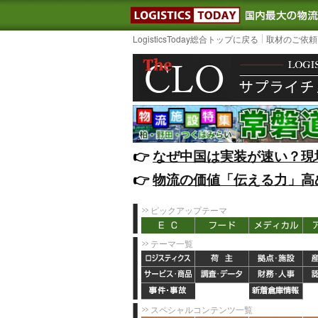
LOGISTIC
LogisticsToday総合トップに戻る
取材のご依頼
👉️
なぜ中国は実装が速い？現
👉️
物流の価値「伝える力」高
ピックアップテーマ
テーマ一覧
スペシャルコンテンツ一覧