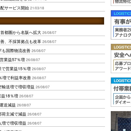
宅配サービス開始
21/03/18
、首都圏から名阪へ拡大
26/08/07
に改善、不採算拠点も改革
26/08/07
字も国際物流改善
26/08/07
営業益57％増
26/08/07
果で営業益15％増
26/08/07
2％増で利益率改善
26/08/07
空輸送増で増収増益
26/08/07
業益18％増
26/08/07
も運送減益
26/08/07
部荷主減で減益
26/08/07
入増で増収増益
26/08/07