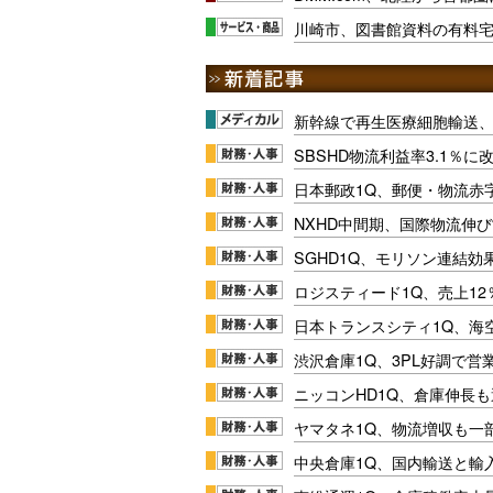
川崎市、図書館資料の有料
新幹線で再生医療細胞輸送
SBSHD物流利益率3.1％
日本郵政1Q、郵便・物流赤
NXHD中間期、国際物流伸び
SGHD1Q、モリソン連結効
ロジスティード1Q、売上1
日本トランスシティ1Q、海
渋沢倉庫1Q、3PL好調で営
ニッコンHD1Q、倉庫伸長
ヤマタネ1Q、物流増収も一
中央倉庫1Q、国内輸送と輸