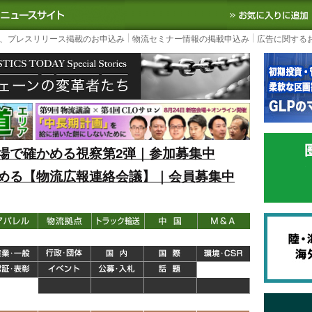
S TODAY｜国内最大の物流ニュースサイト
3PL, SCMなど国内外の最新の物流
、プレスリリース掲載のお申込み
物流セミナー情報の掲載申込み
広告に関する
場で確かめる視察第2弾｜参加募集中
める【物流広報連絡会議】｜会員募集中