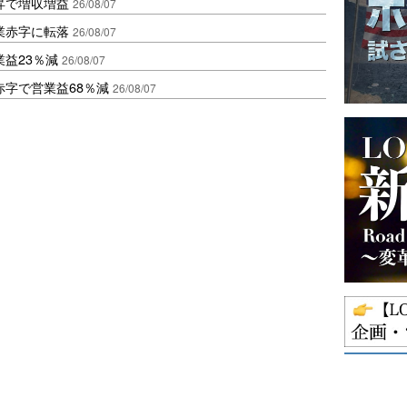
昇で増収増益
26/08/07
業赤字に転落
26/08/07
益23％減
26/08/07
赤字で営業益68％減
26/08/07