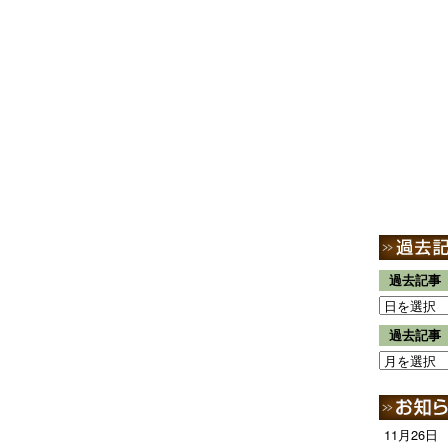
過去記事
過去記事
11月26日