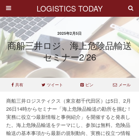
LOGISTICS TODAY
2025年2月5日
商船三井ロジ、海上危険品輸送
セミナー2/26
共有
ツイート
ピン
メール
商船三井ロジスティクス（東京都千代田区）は5日、2月
26日14時からセミナー「海上危険品輸送の勘所を掴む！
実務に役立つ最新情報と事例紹介」を開催すると発表し
た。海上危険品輸送をテーマにし、参加は無料。危険品
輸送の基本事項から最新の規制動向、実務に役立つ情報