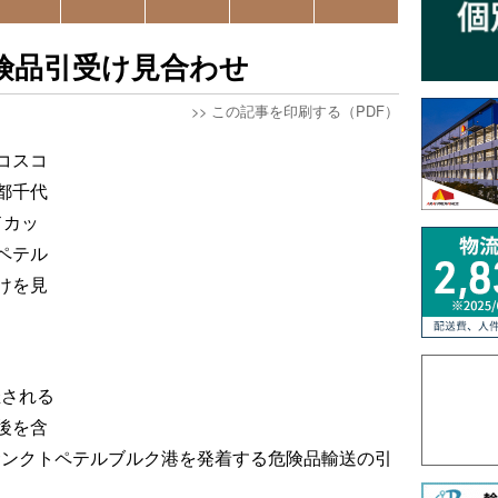
危険品引受け見合わせ
>>
この記事を印刷する（PDF）
コスコ
都千代
ドカッ
ペテル
けを見
催される
後を含
、サンクトペテルブルク港を発着する危険品輸送の引