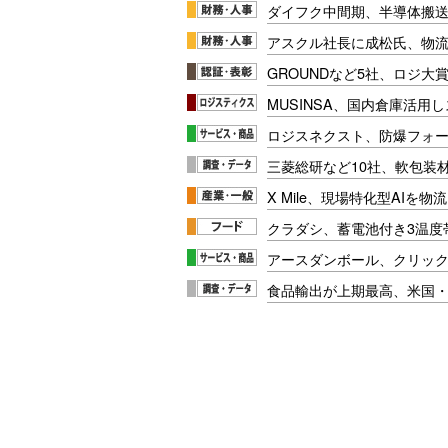
ダイフク中間期、半導体搬
アスクル社長に成松氏、物
GROUNDなど5社、ロジ大
MUSINSA、国内倉庫活用
ロジスネクスト、防爆フォ
三菱総研など10社、軟包装
X Mile、現場特化型AIを
クラダシ、蓄電池付き3温度
アースダンボール、クリッ
食品輸出が上期最高、米国