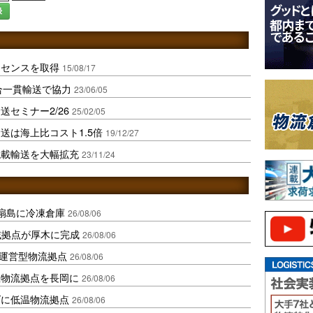
録
イセンスを取得
15/08/17
合一貫輸送で協力
23/06/05
セミナー2/26
25/02/05
送は海上比コスト1.5倍
19/12/27
混載輸送を大幅拡充
23/11/24
扇島に冷凍倉庫
26/08/06
域拠点が厚木に完成
26/08/06
運営型物流拠点
26/08/06
温物流拠点を長岡に
26/08/06
ダに低温物流拠点
26/08/06