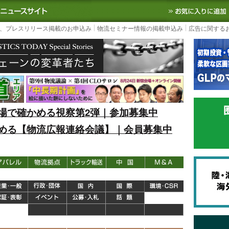
S TODAY｜国内最大の物流ニュースサイト
3PL, SCMなど国内外の最新の物流
、プレスリリース掲載のお申込み
物流セミナー情報の掲載申込み
広告に関する
場で確かめる視察第2弾｜参加募集中
める【物流広報連絡会議】｜会員募集中