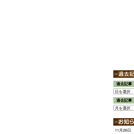
過去記事
過去記事
11月26日