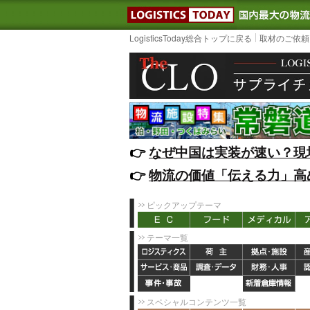
LOGISTIC
LogisticsToday総合トップに戻る
取材のご依頼
👉️
なぜ中国は実装が速い？現
👉️
物流の価値「伝える力」高
ピックアップテーマ
テーマ一覧
スペシャルコンテンツ一覧