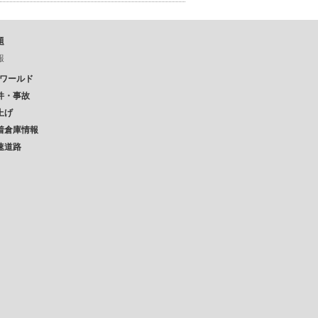
題
報
Pワールド
件・事故
上げ
着倉庫情報
速道路