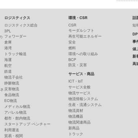
ロジスティクス
環境・CSR
話
ロジスティクス総合
CSR
短
モーダルシフト
3PL
D
フォワーダー
再生可能エネルギー
の
事
倉庫
安全
港湾
燃料
値
トラック輸送
環境への取り組み
新
海運
BCP
高
防災・災害
航空
鉄道
サービス・商品
物流子会社
ICT・IoT
静脈物流
サービス全般
災害物流
ンネ
物流サービス
食品物流
物流情報システム
EC物流
生産・流通システム
メディカル物流
物流資材
アパレル物流
物流機器
都市・館内物流
物流関連商品
スタートアップ･ベンチャー
新商品
利用運送
トラック
貿易・税関