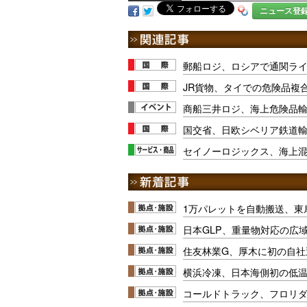
ニュース登
郵船ロジ、ロシアで通関ラ
JR貨物、タイでの危険品複
商船三井ロジ、海上危険品輸送
国交省、日欧シベリア鉄道輸
セイノーロジックス、海上
1万パレットを自動搬送、東
日本GLP、重量物対応の広
住友林業G、厚木に初の自社
横浜冷凍、日本海側初の低
コールドトラック、フロリ