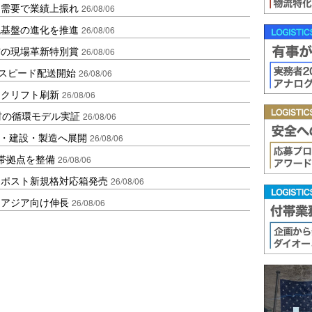
送需要で業績上振れ
26/08/06
流基盤の進化を推進
26/08/06
賞の現場革新特別賞
26/08/06
しスピード配送開始
26/08/06
ークリフト刷新
26/08/06
材の循環モデル実証
26/08/06
物流・建設・製造へ展開
26/08/06
帯拠点を整備
26/08/06
クポスト新規格対応箱発売
26/08/06
・アジア向け伸長
26/08/06