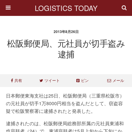
LOGISTICS TODAY
2013年8月26日
松阪郵便局、元社員が切手盗み
逮捕
共有
ツイート
ピン
メール
日本郵便東海支社は25日、松阪郵便局（三重県松阪市）
の元社員が切手1万8000円相当を盗んだとして、窃盗容
疑で松阪警察署に逮捕されたと発表した。
逮捕されたのは、松阪郵便局総務部所属の元社員東浦和
也容疑者（24）で、東浦容疑者は5月上旬から下旬にか