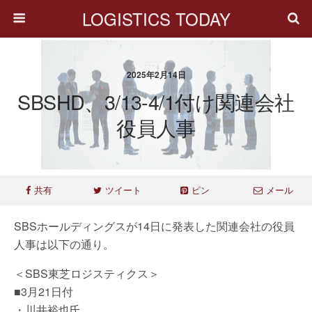
LOGISTICS TODAY
2025年2月14日
SBSHD、3/13-4/1付け関連会社
役員人事
共有
ツイート
ピン
メール
SBSホールディングスが14日に発表した関連会社の役員
人事は以下の通り。
＜SBS東芝ロジスティクス＞
■3月21日付
・川井裕也氏