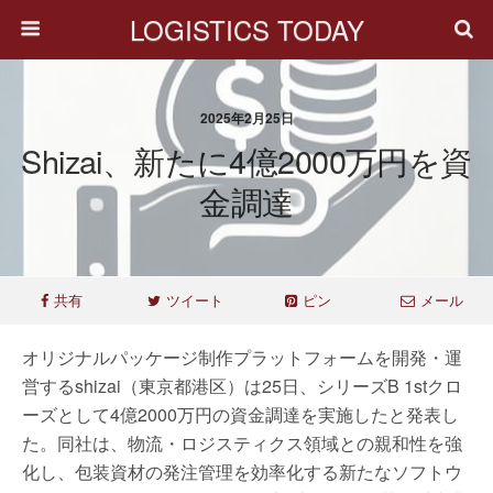
LOGISTICS TODAY
2025年2月25日
Shizai、新たに4億2000万円を資
金調達
共有
ツイート
ピン
メール
オリジナルパッケージ制作プラットフォームを開発・運
営するshizai（東京都港区）は25日、シリーズB 1stクロ
ーズとして4億2000万円の資金調達を実施したと発表し
た。同社は、物流・ロジスティクス領域との親和性を強
化し、包装資材の発注管理を効率化する新たなソフトウ