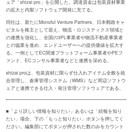
ェア「shizai pro」を公開した。調達資金は包装資材事業
の拡大と内製ソフトウェア開発に充てる。
同社は、新たにMonoful Venture Partners、日本郵政キャ
ピタルを株主として迎え、物流・ロジスティクス領域と
の連携を強化し、全国の3PL事業者や物流不動産事業者
との協業を進め、エンドユーザーへの提供価値を拡大す
る。一例としてEC関連プラットフォーム事業者やPEフ
ァンド、ECコンサル事業者などと連携を深める。
shizai proは、包装資材に限らず仕入れアイテム全般を統
合管理し、倉庫管理システム（WMS）など周辺ソフトウ
ェアと連携できる仕入・発注管理ソフトウェアである。
■「より詳しい情報を知りたい」あるいは「続報を知り
たい」場合、下の「もっと知りたい」ボタンを押してく
ださい。編集部にてボタンが押された数のみをカウント