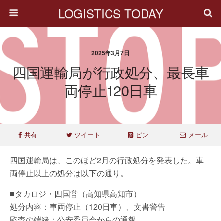
LOGISTICS TODAY
2025年3月7日
四国運輸局が行政処分、最長車
両停止120日車
共有
ツイート
ピン
メール
四国運輸局は、このほど2月の行政処分を発表した。車
両停止以上の処分は以下の通り。
■タカロジ・四国営（高知県高知市）
処分内容：車両停止（120日車）、文書警告
監査の端緒：公安委員会からの通報