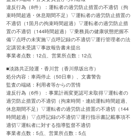
違反行為（8件）：運転者の過労防止措置の不適切（拘
束時間超過・休息期間不足）▽運転者の過労防止措置の
不適切（1箇月の拘束時間超過）▽運転者の過労防止措
置の不適切（144時間超過）▽乗務員の健康状態把握不
備▽点呼の未実施▽点呼記録の不適切▽運行管理者の法
定講習未受講▽事故報告書未提出
事業者点数：12点、営業所点数：12点
■淡路共正陸運・香川営（香川県坂出市）
処分内容：車両停止（50日車）、文書警告
監査の端緒：利用者等からの苦情
違反行為（6件）：事業計画変更認可未取得▽運転者の
過労防止措置の不適切（拘束時間・連続運転時間超過、
休息期間不足）▽運転者の過労防止措置の不適切（144
時間超過）▽点呼記録の不適切▽運行指示書記載事項不
適切▽運転者に対する指導監督不適切
事業者点数：5点、営業所点数：5点