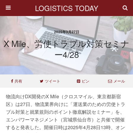
LOGISTICS TODAY
2025年3月27日
X Mile、労使トラブル対策セミナ
ー4/28
共有
ツイート
ピン
メール
物流向けDX開発のX Mile（クロスマイル、東京都新宿
区）は27日、物流業界向けに「運送業のための労使トラ
ブル対策と就業規則のポイント徹底解説セミナー」を、
エンパワーマネジメント（宮城県仙台市）と共催で開催
すると発表した。開催日時は2025年4月28日13時、オン