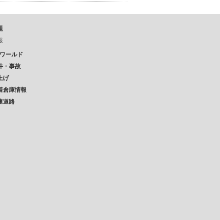
題
報
Pワールド
件・事故
上げ
着倉庫情報
速道路