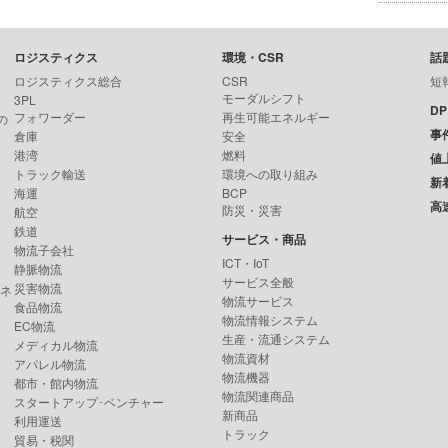
ロジスティクス
環境・CSR
話
ロジスティクス総合
CSR
短
モーダルシフト
3PL
D
フォワーダー
再生可能エネルギー
の
事
倉庫
安全
港湾
燃料
値
トラック輸送
環境への取り組み
新
海運
BCP
高
防災・災害
航空
鉄道
サービス・商品
物流子会社
ICT・IoT
静脈物流
サービス全般
災害物流
ンネ
物流サービス
食品物流
物流情報システム
EC物流
生産・流通システム
メディカル物流
物流資材
アパレル物流
物流機器
都市・館内物流
物流関連商品
スタートアップ･ベンチャー
新商品
利用運送
トラック
貿易・税関