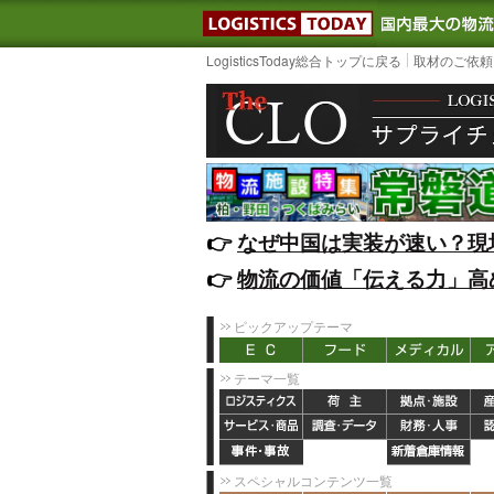
LOGISTIC
LogisticsToday総合トップに戻る
取材のご依頼
👉️
なぜ中国は実装が速い？現
👉️
物流の価値「伝える力」高
ピックアップテーマ
テーマ一覧
スペシャルコンテンツ一覧