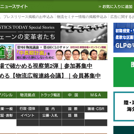
S TODAY｜国内最大の物流ニュースサイト
3PL, SCMなど国内外の最新の物流
、プレスリリース掲載のお申込み
物流セミナー情報の掲載申込み
広告に関する
場で確かめる視察第2弾｜参加募集中
める【物流広報連絡会議】｜会員募集中