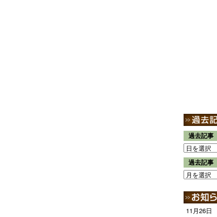
過去記事
過去記事
11月26日