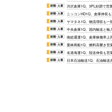
渋沢倉庫1Q、3PL好調で営
ニッコンHD1Q、倉庫伸長
ヤマタネ1Q、物流増収も一
中央倉庫1Q、国内輸送と輸
南総通運1Q、倉庫稼働率上
栗林商船1Q、燃料高響き営
名港海運1Q、陸送伸長も営業
日本石油輸送1Q、石油輸送