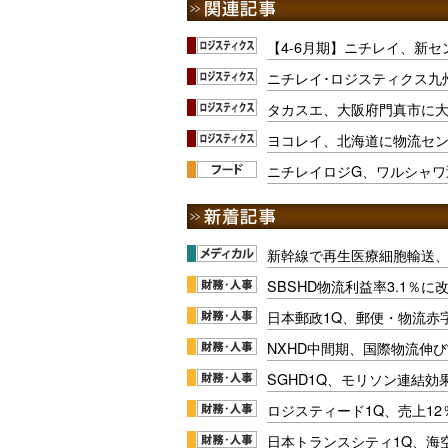
【4-6月期】ニチレイ、新
ニチレイ･ロジスティクス九
タカスエ、大阪府門真市に
ヨコレイ、北海道に物流セ
ニチレイロジG、ワルシャワ
新幹線で再生医療細胞輸送
SBSHD物流利益率3.1％
日本郵政1Q、郵便・物流赤
NXHD中間期、国際物流伸び
SGHD1Q、モリソン連結効
ロジスティード1Q、売上1
日本トランスシティ1Q、海