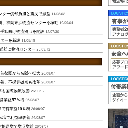
センター償却負担と震災で減益
11/08/02
州、福岡東浜物流センターを稼動
10/09/04
大手卸向け物流拠点を開設
12/07/30
ンターを新設
11/05/18
近郊に物流センター
25/03/12
、首都圏から名阪へ拡大
26/08/07
に改善、不採算拠点も改革
26/08/07
字も国際物流改善
26/08/07
営業益57％増
26/08/07
果で営業益15％増
26/08/07
2％増で利益率改善
26/08/07
空輸送増で増収増益
26/08/07