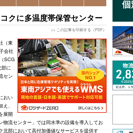
ンコクに多温度帯保管センター
>>
この記事を印刷する（PDF）
社（東
子会社
（SCG
の北部に
流セン
におい
加え、
を展開
ン物流センター」では同水準の設備を導入してお
ク北部において高付加価値なサービスを提供す