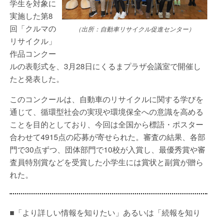
学生を対象に
実施した第8
回「クルマの
（出所：自動車リサイクル促進センター）
リサイクル」
作品コンクー
ルの表彰式を、3月28日にくるまプラザ会議室で開催し
たと発表した。
このコンクールは、自動車のリサイクルに関する学びを
通じて、循環型社会の実現や環境保全への意識を高める
ことを目的としており、今回は全国から標語・ポスター
合わせて4915点の応募が寄せられた。審査の結果、各部
門で30点ずつ、団体部門で10校が入賞し、最優秀賞や審
査員特別賞などを受賞した小学生には賞状と副賞が贈ら
れた。
■「より詳しい情報を知りたい」あるいは「続報を知り