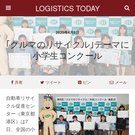
LOGISTICS TODAY
2025年4月8日
｢クルマのリサイクル｣テーマに
小学生コンクール
共有
ツイート
ピン
メール
自動車リサイ
クル促進セン
ター（東京都
港区）は7
日、全国の小