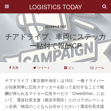
LOGISTICS TODAY
2025年4月16日
チアドライブ、車両にステッカ
ー貼付で報酬CP
共有
ツイート
ピン
メール
チアドライブ（東京都中央区）は15日、一般ドライバー
が自家用車に広告ステッカーを貼って走行することで報
酬が得られるマイカー広告サービス「CheerDrive」にお
いて、運送社長支援（横浜市西区）とのコラボレーショ
ン企画「物流のことならお任せください！運送社長支援