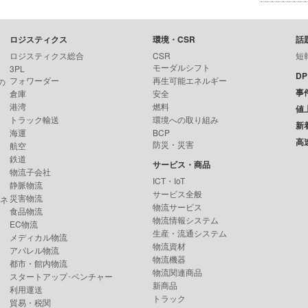
ロジスティクス
環境・CSR
話
ロジスティクス総合
CSR
短
モーダルシフト
3PL
D
フォワーダー
再生可能エネルギー
の
事
倉庫
安全
港湾
燃料
値
トラック輸送
環境への取り組み
新
海運
BCP
高
防災・災害
航空
鉄道
サービス・商品
物流子会社
ICT・IoT
静脈物流
サービス全般
災害物流
ンネ
物流サービス
食品物流
物流情報システム
EC物流
生産・流通システム
メディカル物流
物流資材
アパレル物流
物流機器
都市・館内物流
物流関連商品
スタートアップ･ベンチャー
新商品
利用運送
トラック
貿易・税関