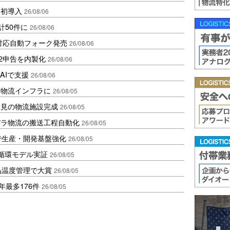
内初導入
26/08/06
計50件に
26/08/06
ロ対応自動フォーク発売
26/08/06
2申告を内製化
26/08/06
AIで支援
26/08/06
を物流インフラに
26/08/05
伏見の物流施設完成
26/08/05
バラ物流の搬送工程自動化
26/08/05
で生産・開発基盤強化
26/08/05
循環モデル実証
26/08/05
品温度管理で大賞
26/08/05
年最多176件
26/08/05