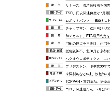
サナース、港湾荷役機を国
TSR、円安関連倒産が7月累
ロボットバンク、1500キ
チャップマン、欧州向けICS
加デカルト、FTA適用判定を
宅配の終点を再設計、住宅
阪急阪神不、北伊丹と京都
ハクオウロボティクス、エ
ブリヂストン、印事業30年
東洋製缶など9社、軟包装の
TOPPAN・東邦薬品、医薬
コロナ関連破たん、7月は26