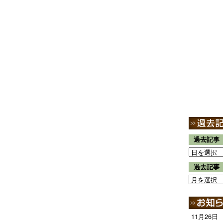
過去記事
過去記事
11月26日