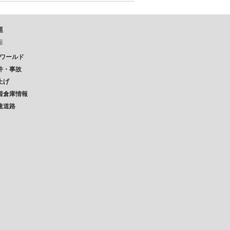
題
報
Pワールド
件・事故
上げ
着倉庫情報
速道路