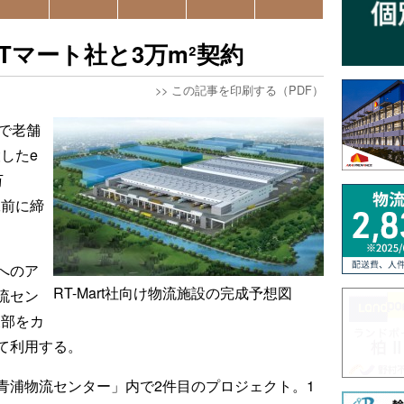
Tマート社と3万m²契約
>>
この記事を印刷する（PDF）
で老舗
したe
万
工前に締
へのア
RT-Mart社向け物流施設の完成予想図
流セン
東部をカ
て利用する。
青浦物流センター」内で2件目のプロジェクト。1