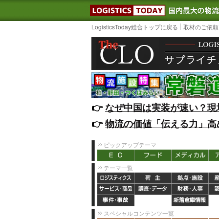
LOGISTIC
LogisticsToday総合トップに戻る
取材のご依頼
👉️
なぜ中国は実装が速い？現
👉️
物流の価値「伝える力」高
ピックアップテーマ
テーマ一覧
スペシャルコンテンツ一覧