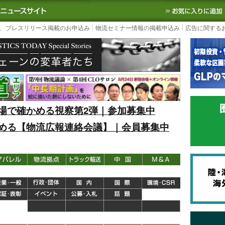
S TODAY｜国内最大の物流ニュースサイト
3PL, SCMなど国内外の最新の物流
、プレスリリース掲載のお申込み
物流セミナー情報の掲載申込み
広告に関する
場で確かめる視察第2弾｜参加募集中
める【物流広報連絡会議】｜会員募集中