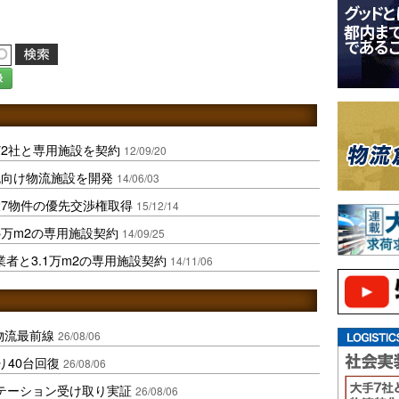
録
ど2社と専用施設を契約
12/09/20
流向け物流施設を開発
14/06/03
7物件の優先交渉権取得
15/12/14
5万m2の専用施設契約
14/09/25
者と3.1万m2の専用施設契約
14/11/06
中国物流最前線
26/08/06
り40台回復
26/08/06
ステーション受け取り実証
26/08/06