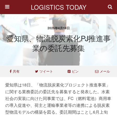
LOGISTICS TODAY
2025年4月18日
愛知県、物流脱炭素化PJ推進事
業の委託先募集
共有
ツイート
ピン
メール
愛知県は18日、「物流脱炭素化プロジェクト推進事業」
に関する業務委託の委託先を募集すると発表した。水素
社会の実装に向けた同事業では、FC（燃料電池）商用車
の導入促進や、荷主と運輸事業者等の連携による脱炭素
型物流モデルの構築を図る。委託期間はことし6月上旬