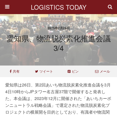
LOGISTICS TODAY
2025年2月26日
愛知県、物流脱炭素化推進会議
3/4
共有
ツイート
ピン
メール
愛知県は26日、第2回あいち物流脱炭素化推進会議を3月
4日10時からJPタワー名古屋37階で開催すると発表し
た。本会議は、2023年12月に開催された「あいちカーボ
ンニュートラル戦略会議」で選定された物流脱炭素化プ
ロジェクトの横展開を目的としており、有識者や物流関