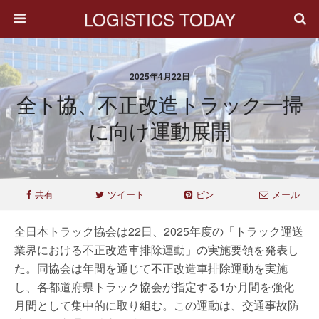
LOGISTICS TODAY
2025年4月22日
全ト協、不正改造トラック一掃
に向け運動展開
共有
ツイート
ピン
メール
全日本トラック協会は22日、2025年度の「トラック運送
業界における不正改造車排除運動」の実施要領を発表し
た。同協会は年間を通じて不正改造車排除運動を実施
し、各都道府県トラック協会が指定する1か月間を強化
月間として集中的に取り組む。この運動は、交通事故防