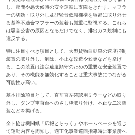
し、夜間や悪天候時の安全運転に支障をきたす。マフラ
ーの切断・取り外し及び騒音低減機構を容易に取り外せ
る基準不適合マフラーの装着も厳重に監視する。これら
は騒音公害の原因となるだけでなく、排出ガス規制にも
違反する。
特に注目すべき項目として、大型貨物自動車の速度抑制
装置の取り外し、解除、不正な改造や変更などを挙げ
る。この装置は法定速度順守のための重要な安全装置で
あり、その機能を無効化することは重大事故につながる
可能性が高い。
基本排除項目として、直前直左確認用ミラーなどの取り
外し、ダンプ車荷台へのさし枠取り付け、不正な二次架
装などを掲げる。
全ト協は機関紙「広報とらっく」やホームページを通じ
て運動内容を周知し、適正化事業巡回指導時に事業所へ