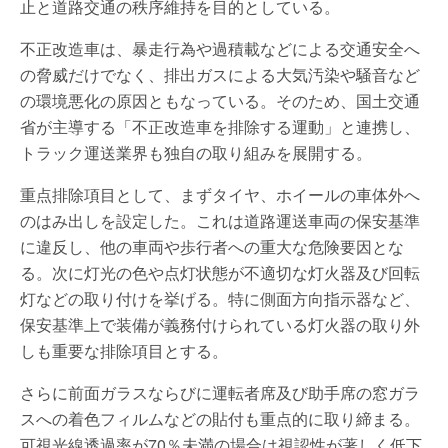
止と道路交通の秩序維持を目的としている。
不正改造車は、暴走行為や過積載などによる交通安全へ
の脅威だけでなく、排出ガスによる大気汚染や騒音など
の環境悪化の原因ともなっている。そのため、国土交通
省が主導する「不正改造車を排除する運動」と連携し、
トラック運送業界も独自の取り組みを展開する。
重点排除項目として、まずタイヤ、ホイールの車体外へ
のはみ出しを設定した。これは道路運送車両の保安基準
に違反し、他の車両や歩行者への重大な危険要因とな
る。次に灯光の色や点灯状態が不適切な灯火器及び回転
灯などの取り付けを挙げる。特に側面方向指示器など、
保安基準上で装備が義務付けられている灯火器の取り外
しも重要な排除項目とする。
さらに前面ガラスならびに運転者席及び助手席の窓ガラ
スへの着色フィルムなどの貼付も重点的に取り締まる。
可視光線透過率が70％未満の場合は視認性が著しく低下