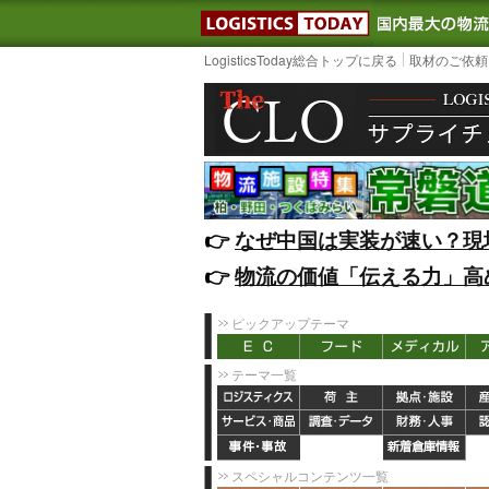
LOGISTIC
LogisticsToday総合トップに戻る
取材のご依頼
👉️
なぜ中国は実装が速い？現
👉️
物流の価値「伝える力」高
ピックアップテーマ
テーマ一覧
スペシャルコンテンツ一覧