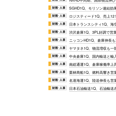
SGHD1Q、モリソン連結効
ロジスティード1Q、売上1
日本トランスシティ1Q、海
渋沢倉庫1Q、3PL好調で営
ニッコンHD1Q、倉庫伸長
ヤマタネ1Q、物流増収も一
中央倉庫1Q、国内輸送と輸
南総通運1Q、倉庫稼働率上
栗林商船1Q、燃料高響き営
名港海運1Q、陸送伸長も営業
日本石油輸送1Q、石油輸送