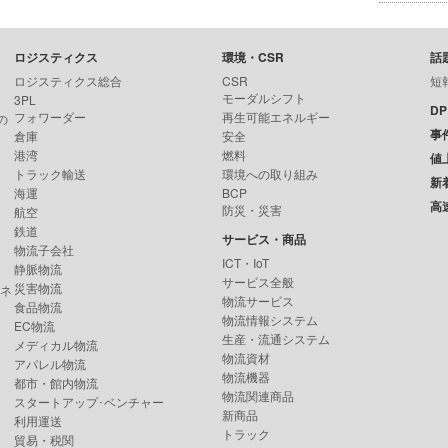
ロジスティクス
環境・CSR
話
ロジスティクス総合
CSR
短
モーダルシフト
3PL
D
フォワーダー
再生可能エネルギー
の
事
倉庫
安全
港湾
燃料
値
トラック輸送
環境への取り組み
新
海運
BCP
高
防災・災害
航空
鉄道
サービス・商品
物流子会社
ICT・IoT
静脈物流
サービス全般
災害物流
ンネ
物流サービス
食品物流
物流情報システム
EC物流
生産・流通システム
メディカル物流
物流資材
アパレル物流
物流機器
都市・館内物流
物流関連商品
スタートアップ･ベンチャー
新商品
利用運送
トラック
貿易・税関