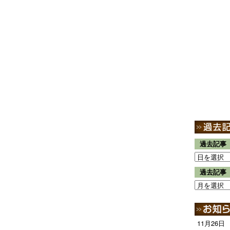
過去記事
過去記事
11月26日