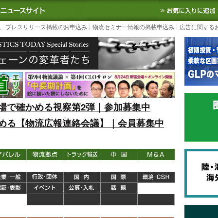
S TODAY｜国内最大の物流ニュースサイト
3PL, SCMなど国内外の最新の物流
、プレスリリース掲載のお申込み
物流セミナー情報の掲載申込み
広告に関する
場で確かめる視察第2弾｜参加募集中
める【物流広報連絡会議】｜会員募集中