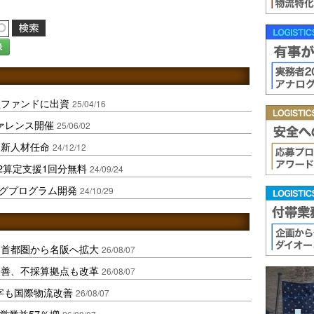
録
型ファンドに出資
25/04/16
ァレンス開催
25/06/02
に新人材任命
24/12/12
2算定支援1回分無料
24/09/24
ングプログラム開発
24/10/29
、首都圏から名阪へ拡大
26/08/07
に改善、不採算拠点も改革
26/08/07
字も国際物流改善
26/08/07
営業益57％増