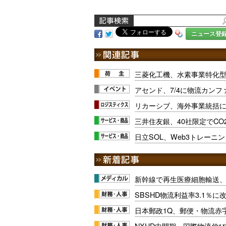
ニュース登
三菱化工機、水素事業特化
アセンド、7/4に物流カンフ
リカーシブ、海外事業統括
三井住友銀、40社限定でCO
日立SOL、Web3トレーニ
新幹線で再生医療細胞輸送
SBSHD物流利益率3.1％
日本郵政1Q、郵便・物流赤
NXHD中間期、国際物流伸び