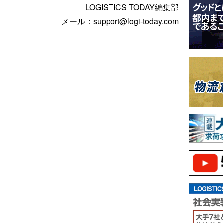
LOGISTICS TODAY編集部
メール：support@logi-today.com