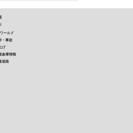
題
報
Pワールド
件・事故
上げ
着倉庫情報
速道路