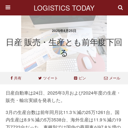
LOGISTICS TODAY
2025年4月25日
日産 販売・生産とも前年度下回
る
共有
ツイート
ピン
メール
日産自動車は24日、2025年3月および2024年度の生産・
販売・輸出実績を発表した。
3月の生産台数は前年同月比11.3％減の25万1261台。国
内生産は8.9％減の5万3538台、海外生産は11.9％減の19
万7723台だった。車種別では国内の商用車が97.8％増の