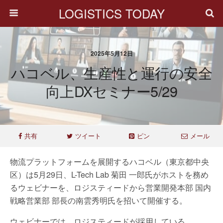
LOGISTICS TODAY
2025年5月12日
ハコベル、生産性と運行の安全
向上DXセミナー5/29
共有
ツイート
ピン
メール
物流プラットフォームを展開するハコベル（東京都中央
区）は5月29日、L-Tech Lab 菊田 一郎氏がホストを務め
るウェビナーを、ロジスティードから営業開発本部 国内
戦略営業部 部長の南雲秀明氏を招いて開催する。
ウェビナーでは、ロジスティードが採用している