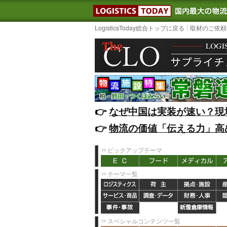
LOGISTIC
LogisticsToday総合トップに戻る
取材のご依頼
👉️
なぜ中国は実装が速い？現
👉️
物流の価値「伝える力」高
ピックアップテーマ
テーマ一覧
スペシャルコンテンツ一覧