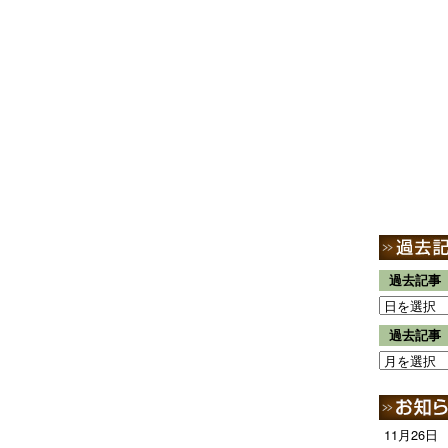
過去記事
過去記事
11月26日