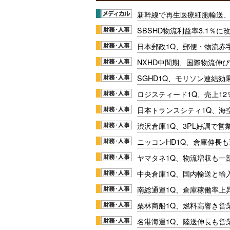
新幹線で再生医療細胞輸送
SBSHD物流利益率3.1％
日本郵政1Q、郵便・物流赤
NXHD中間期、国際物流伸び
SGHD1Q、モリソン連結効
ロジスティード1Q、売上1
日本トランスシティ1Q、海
渋沢倉庫1Q、3PL好調で営
ニッコンHD1Q、倉庫伸長
ヤマタネ1Q、物流増収も一
中央倉庫1Q、国内輸送と輸
南総通運1Q、倉庫稼働率上
栗林商船1Q、燃料高響き営
名港海運1Q、陸送伸長も営業