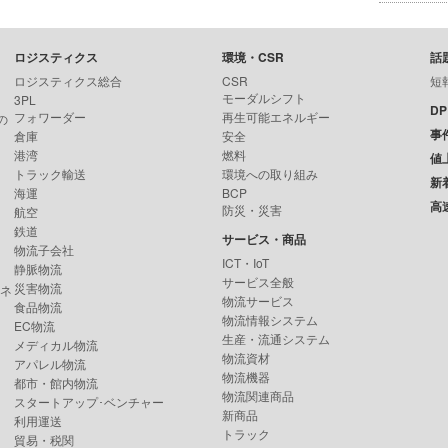
ロジスティクス
環境・CSR
話
ロジスティクス総合
CSR
短
モーダルシフト
3PL
D
フォワーダー
再生可能エネルギー
の
事
倉庫
安全
港湾
燃料
値
トラック輸送
環境への取り組み
新
海運
BCP
高
防災・災害
航空
鉄道
サービス・商品
物流子会社
ICT・IoT
静脈物流
サービス全般
災害物流
ンネ
物流サービス
食品物流
物流情報システム
EC物流
生産・流通システム
メディカル物流
物流資材
アパレル物流
物流機器
都市・館内物流
物流関連商品
スタートアップ･ベンチャー
新商品
利用運送
トラック
貿易・税関