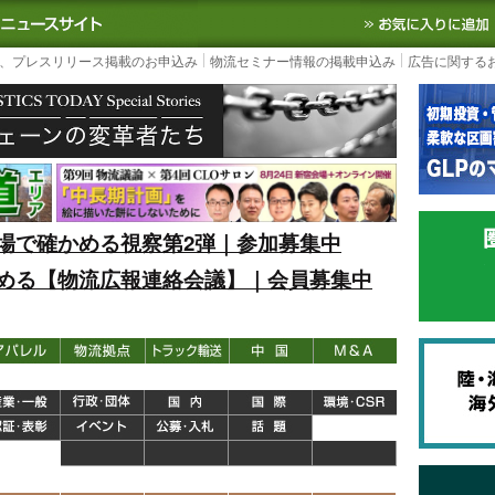
S TODAY｜国内最大の物流ニュースサイト
3PL, SCMなど国内外の最新の物流
、プレスリリース掲載のお申込み
物流セミナー情報の掲載申込み
広告に関する
場で確かめる視察第2弾｜参加募集中
める【物流広報連絡会議】｜会員募集中