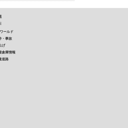
題
報
Pワールド
件・事故
上げ
着倉庫情報
速道路