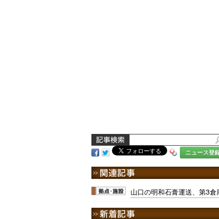
ニュース登
山口の明和石膏運送、第3倉