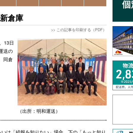
新倉庫
>>
この記事を印刷する（PDF）
、13日
運送の
。同倉
（出所：明和運送）
るいは「続報を知りたい」場合、下の「もっと知り