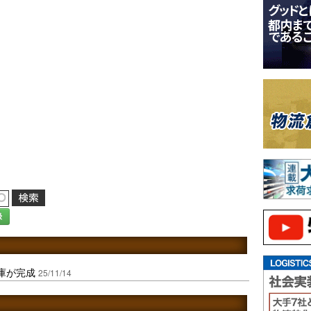
録
庫が完成
25/11/14