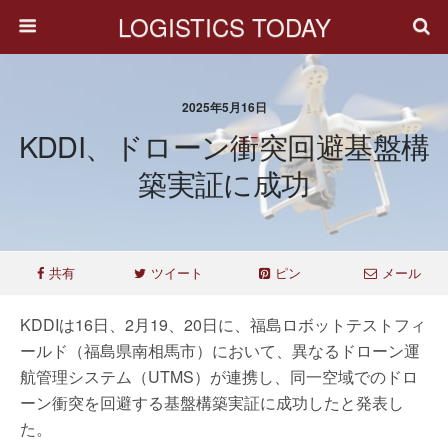
LOGISTICS TODAY
2025年5月16日
KDDI、ドローン衝突回避基盤構
築実証に成功
共有
ツイート
ピン
メール
KDDIは16日、2月19、20日に、福島ロボットテストフィ
ールド（福島県南相馬市）において、異なるドローン運
航管理システム（UTMS）が連携し、同一空域でのドロ
ーン衝突を回避する基盤構築実証に成功したと発表し
た。