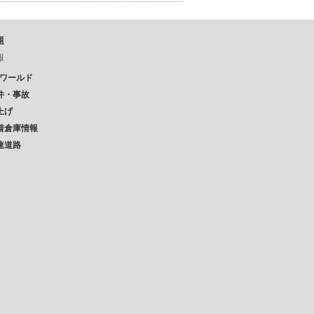
題
報
Pワールド
件・事故
上げ
着倉庫情報
速道路