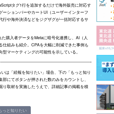
aScriptタグ1行を追加するだけで海外販売に対応す
ゲーションバーやカートUI（ユーザーインターフ
代行や海外決済などをジグザグが一括対応するサ
で得られた購入者データをMetaに暗号化連携し、AI（人
る仕組みも紹介。CPAを大幅に削減できた事例も
向型マーケティングの可能性を示している。
るいは「続報を知りたい」場合、下の「もっと知り
集部にてボタンが押された数のみをカウントし、
掘り取材を実施したうえで、詳細記事の掲載を積
もっと知りたい