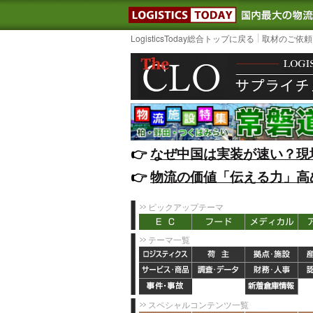
LOGISTIC
LogisticsToday総合トップに戻る
取材のご依頼
👉️
なぜ中国は実装が速い？現
👉️
物流の価値「伝える力」高
ピックアップテーマ
テーマ一覧
スペシャルコンテンツ一覧