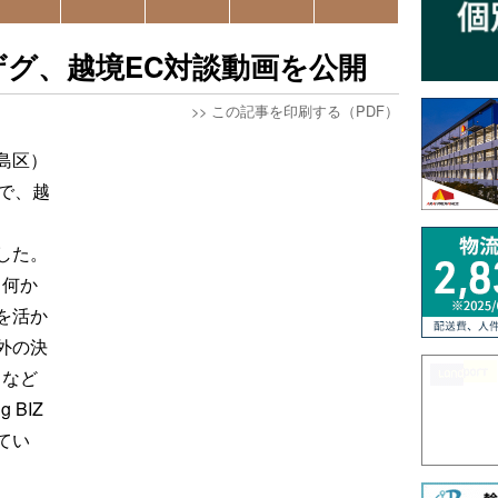
グ、越境EC対談動画を公開
>>
この記事を印刷する（PDF）
島区）
で、越
表した。
て何か
を活か
外の決
」など
 BIZ
てい