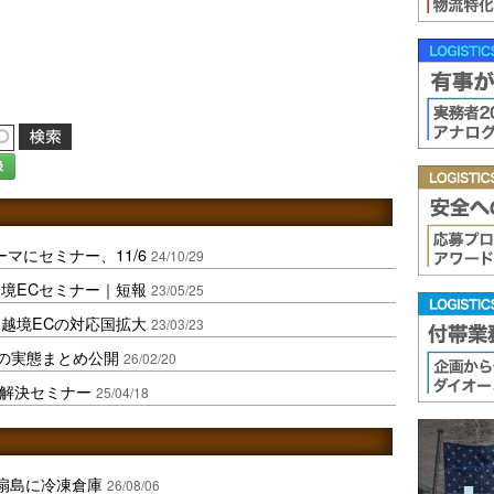
録
マにセミナー、11/6
24/10/29
境ECセミナー｜短報
23/05/25
越境ECの対応国拡大
23/03/23
Cの実態まとめ公開
26/02/20
題解決セミナー
25/04/18
扇島に冷凍倉庫
26/08/06