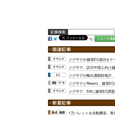
ニュース登
ジグザグが越境EC成功をテー
ジグザグ、訪日中国人向け越
ジグザグが輸出酒類卸免許、
ジグザグとResorz、越境E
ジグザグ、5/8に越境EC課
1万パレットを自動搬送、東