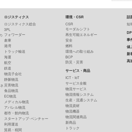
ロジスティクス
環境・CSR
話
ロジスティクス総合
CSR
短
モーダルシフト
3PL
D
フォワーダー
再生可能エネルギー
の
事
倉庫
安全
港湾
燃料
値
トラック輸送
環境への取り組み
新
海運
BCP
高
防災・災害
航空
鉄道
サービス・商品
物流子会社
ICT・IoT
静脈物流
サービス全般
災害物流
ンネ
物流サービス
食品物流
物流情報システム
EC物流
生産・流通システム
メディカル物流
物流資材
アパレル物流
物流機器
都市・館内物流
物流関連商品
スタートアップ･ベンチャー
新商品
利用運送
トラック
貿易・税関