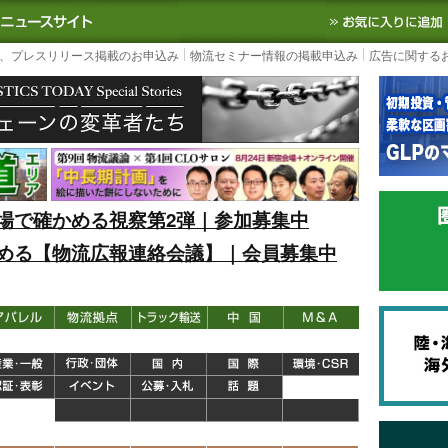
S TODAY｜国内最大の物流ニュースサイト
3PL, SCMなど国内外の最新の物流
、プレスリリース掲載のお申込み
物流セミナー情報の掲載申込み
広告に関する
場で確かめる視察第2弾｜参加募集中
める【物流広報連絡会議】｜会員募集中