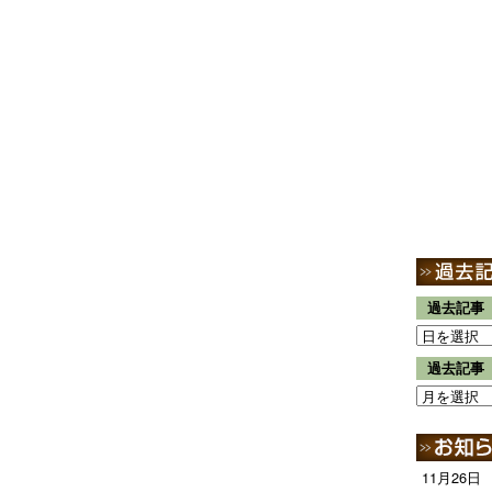
過去記事
過去記事
11月26日