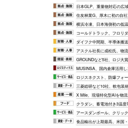
日本GLP、重量物対応の広
住友林業G、厚木に初の自社
横浜冷凍、日本海側初の低
コールドトラック、フロリ
ダイフク中間期、半導体搬
アスクル社長に成松氏、物
GROUNDなど5社、ロジ大
MUSINSA、国内倉庫活用
ロジスネクスト、防爆フォ
三菱総研など10社、軟包装
X Mile、現場特化型AIを
クラダシ、蓄電池付き3温度
アースダンボール、クリッ
食品輸出が上期最高、米国