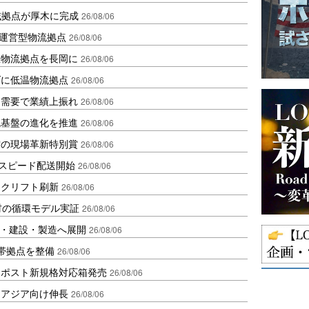
域拠点が厚木に完成
26/08/06
運営型物流拠点
26/08/06
温物流拠点を長岡に
26/08/06
ダに低温物流拠点
26/08/06
送需要で業績上振れ
26/08/06
流基盤の進化を推進
26/08/06
賞の現場革新特別賞
26/08/06
しスピード配送開始
26/08/06
ークリフト刷新
26/08/06
材の循環モデル実証
26/08/06
物流・建設・製造へ展開
26/08/06
帯拠点を整備
26/08/06
クポスト新規格対応箱発売
26/08/06
・アジア向け伸長
26/08/06