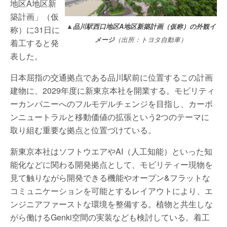
地区A地区新
築計画」（仮
▲品川駅西口地区A地区新築計画（仮称）の外観イ
称）に31日に
メージ
（出所：トヨタ自動車）
着工すると発
表した。
日本屈指の交通拠点である品川駅前に位置するこの計画
建物に、2029年度に新東京本社を開業する。モビリティ
ーカンパニーへのフルモデルチェンジを目指し、カーボ
ンニュートラルと移動価値の拡張という2つのテーマに
取り組む重要な拠点と位置づけている。
新東京本社はソフトウエアやAI（人工知能）といった知
能化などに関わる開発拠点として、モビリティー現物を
見て触りながら開発できる機能やオープン&フラットな
コミュニケーションを可能とするレイアウトにより、エ
ンジニアファーストな環境を整備する。植物と共生しな
がら働けるGenki空間の実装なども検討している。着工