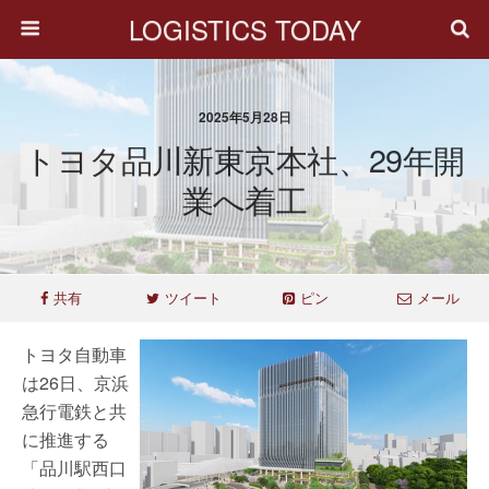
LOGISTICS TODAY
2025年5月28日
トヨタ品川新東京本社、29年開
業へ着工
共有
ツイート
ピン
メール
トヨタ自動車
は26日、京浜
急行電鉄と共
に推進する
「品川駅西口