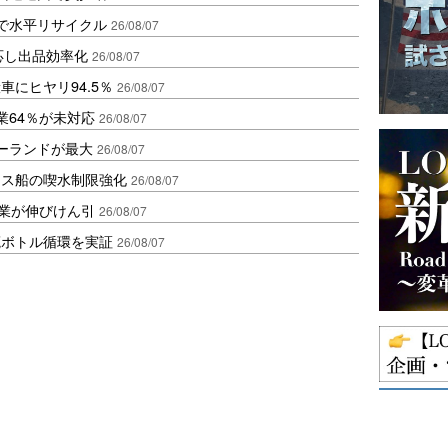
で水平リサイクル
26/08/07
対応し出品効率化
26/08/07
にヒヤリ94.5％
26/08/07
業64％が未対応
26/08/07
ポーランドが最大
26/08/07
クス船の喫水制限強化
26/08/07
造業が伸びけん引
26/08/07
廃ボトル循環を実証
26/08/07