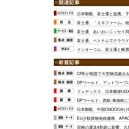
日本郵船、富士通と提携、
富士通、「エネファーム」
富士通、あいおいニッセイ
富士通、ベトナムでクラウ
インターコム、富士通と帳
CREが朝霞で大型物流拠点
DPワールド、アントワープ
フェデックス、日本郵便UG
DPワールド、西欧-東南欧
日本郵船、中国CNOOC向け
EU少額貨物免税撤廃、APA
宮崎の運送4割超に影響、九