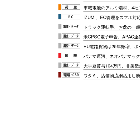
車載電池のアルミ端材、4社
IZUMI、EC管理をスマホ
トラック運転手、お盆の一般車
米CPSC電子申告、APAC企
EU道路貨物は25年微増、
パナマ運河、ネオパナマッ
大手夏賞与104万円、非製
ワタミ、店舗物流網活用し