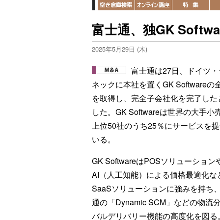
富士通、独GK Softw
2025年5月29日 (木)
富士通は27日、ドイツ・
ネックに本社を置くGK Softwareの
を取得し、完全子会社化を完了した
した。GK Softwareは世界の大手小
上位50社のうち25％にサービスを
いる。
GK SoftwareはPOSソリューション
AI（人工知能）による価格最適化な
SaaSソリューションに強みを持ち
通の「Dynamic SCM」などの
バルデリバリー機能の高度化を図る。富