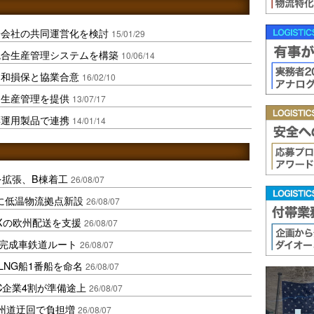
子会社の共同運営化を検討
15/01/29
統合生産管理システムを構築
10/06/14
同和損保と協業合意
16/02/10
ド生産管理を提供
13/07/17
票運用製品で連携
14/01/14
を拡張、B棟着工
26/08/07
に低温物流拠点新設
26/08/07
Xの欧州配送を支援
26/08/07
に完成車鉄道ルート
26/08/07
LNG船1番船を命名
26/08/07
C企業4割が準備途上
26/08/07
州道迂回で負担増
26/08/07