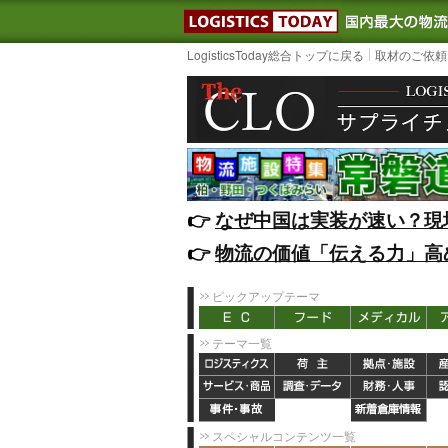
LOGISTIC
LogisticsToday総合トップに戻る
取材のご依頼
👉️
なぜ中国は実装が速い？現
👉️
物流の価値「伝える力」高
ピックアップテーマ
テーマ一覧
スペシャルコンテンツ一覧