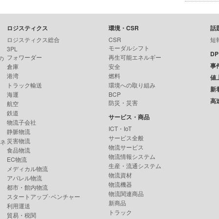
ロジスティクス
環境・CSR
話
ロジスティクス総合
CSR
短
モーダルシフト
3PL
D
フォワーダー
再生可能エネルギー
の
事
倉庫
安全
港湾
燃料
値
トラック輸送
環境への取り組み
新
海運
BCP
高
防災・災害
航空
鉄道
サービス・商品
物流子会社
ICT・IoT
静脈物流
サービス全般
災害物流
ンネ
物流サービス
食品物流
物流情報システム
EC物流
生産・流通システム
メディカル物流
物流資材
アパレル物流
物流機器
都市・館内物流
物流関連商品
スタートアップ･ベンチャー
新商品
利用運送
トラック
貿易・税関