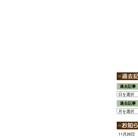
過去記事
過去記事
11月26日