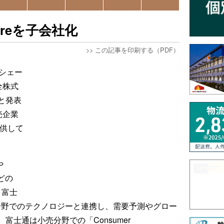
areを子会社化
>>
この記事を印刷する（PDF）
シェー
全株式
と発表
売企業
提供して
や
どの
、富士
物流分野でのテクノロジーと連携し、需要予測やグロー
士通は小売分野での「Consumer