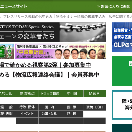
S TODAY｜国内最大の物流ニュースサイト
3PL, SCMなど国内外の最新の物流
、プレスリリース掲載のお申込み
物流セミナー情報の掲載申込み
広告に関する
場で確かめる視察第2弾｜参加募集中
める【物流広報連絡会議】｜会員募集中