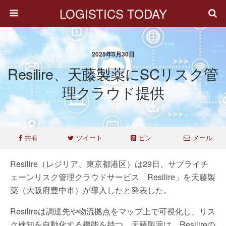
LOGISTICS TODAY
2025年5月30日
Resilire、天藤製薬にSCリスク管
理クラウド提供
共有
ツイート
ピン
メール
Resilire（レジリア、東京都港区）は29日、サプライチ
ェーンリスク管理クラウドサービス「Resilire」を天藤製
薬（大阪府豊中市）が導入したと発表した。
Resilireは調達先や物流拠点をマップ上で可視化し、リス
ク検知を自動化する機能を持つ。天藤製薬は、Resilireの