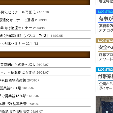
可視化セミナーを再配信
24/11/20
流最適化セミナーに登壇
25/09/19
造業向け物流セミナー
25/03/19
向け物流戦略［パスコ、7/12］
11/07/05
化へ実践セミナー
25/11/12
、首都圏から名阪へ拡大
26/08/07
に改善、不採算拠点も改革
26/08/07
字も国際物流改善
26/08/07
営業益57％増
26/08/07
果で営業益15％増
26/08/07
2％増で利益率改善
26/08/07
空輸送増で増収増益
26/08/07