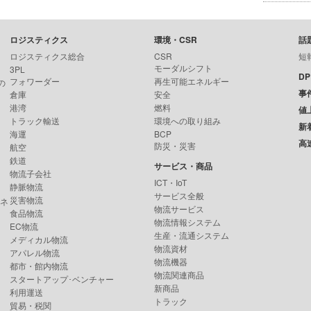
ロジスティクス
環境・CSR
話
ロジスティクス総合
CSR
短
モーダルシフト
3PL
D
フォワーダー
再生可能エネルギー
の
事
倉庫
安全
港湾
燃料
値
トラック輸送
環境への取り組み
新
海運
BCP
高
防災・災害
航空
鉄道
サービス・商品
物流子会社
ICT・IoT
静脈物流
サービス全般
災害物流
ンネ
物流サービス
食品物流
物流情報システム
EC物流
生産・流通システム
メディカル物流
物流資材
アパレル物流
物流機器
都市・館内物流
物流関連商品
スタートアップ･ベンチャー
新商品
利用運送
トラック
貿易・税関