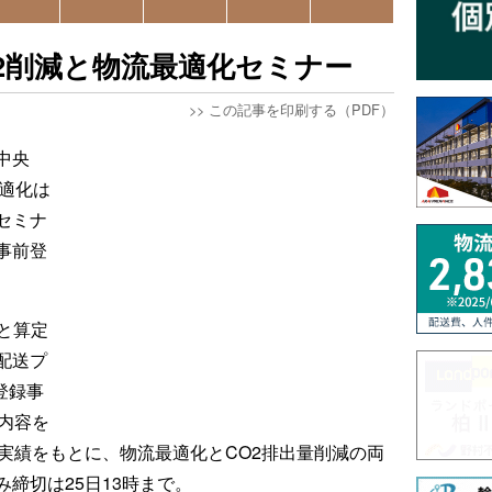
2削減と物流最適化セミナー
>>
この記事を印刷する（PDF）
中央
最適化は
セミナ
事前登
と算定
配送プ
登録事
内容を
実績をもとに、物流最適化とCO2排出量削減の両
締切は25日13時まで。