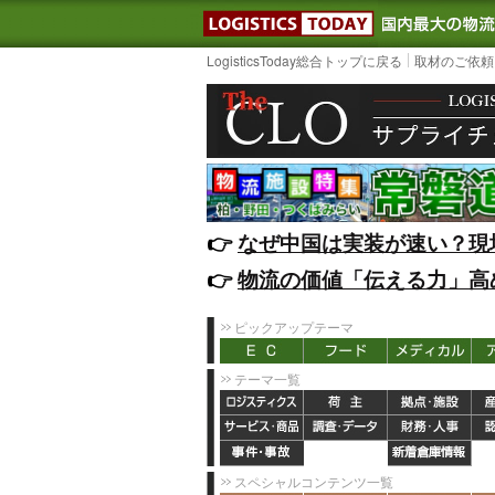
LOGISTIC
LogisticsToday総合トップに戻る
取材のご依頼
👉️
なぜ中国は実装が速い？現
👉️
物流の価値「伝える力」高
ピックアップテーマ
テーマ一覧
スペシャルコンテンツ一覧