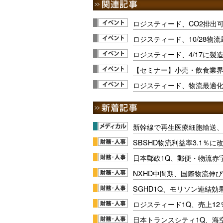
ロジスティード、CO2排出
ロジスティード、10/28物
ロジスティード、4/17に製
【セミナー】小売・飲食業界
ロジスティード、物流最適
新幹線で再生医療細胞輸送
SBSHD物流利益率3.1％
日本郵政1Q、郵便・物流赤
NXHD中間期、国際物流伸び
SGHD1Q、モリソン連結効
ロジスティード1Q、売上1
日本トランスシティ1Q、海