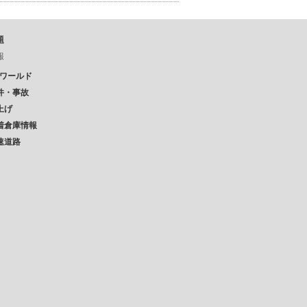
題
報
Pワールド
件・事故
上げ
着倉庫情報
速道路