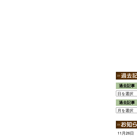
過去記事
過去記事
11月26日