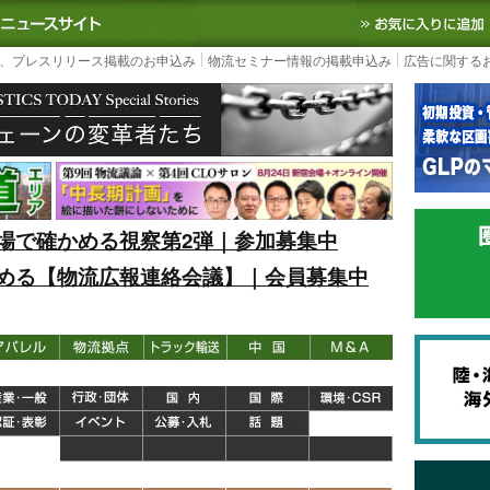
S TODAY｜国内最大の物流ニュースサイト
3PL, SCMなど国内外の最新の物流
、プレスリリース掲載のお申込み
物流セミナー情報の掲載申込み
広告に関する
場で確かめる視察第2弾｜参加募集中
める【物流広報連絡会議】｜会員募集中