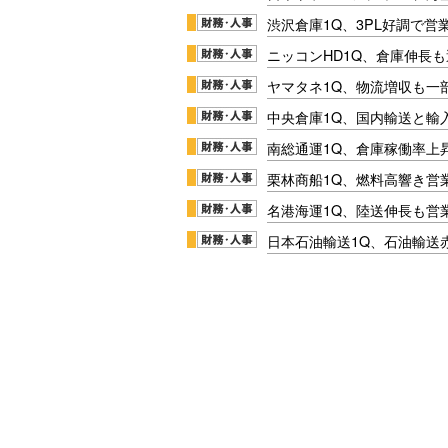
渋沢倉庫1Q、3PL好調で営
ニッコンHD1Q、倉庫伸長
ヤマタネ1Q、物流増収も一
中央倉庫1Q、国内輸送と輸
南総通運1Q、倉庫稼働率上
栗林商船1Q、燃料高響き営
名港海運1Q、陸送伸長も営業
日本石油輸送1Q、石油輸送