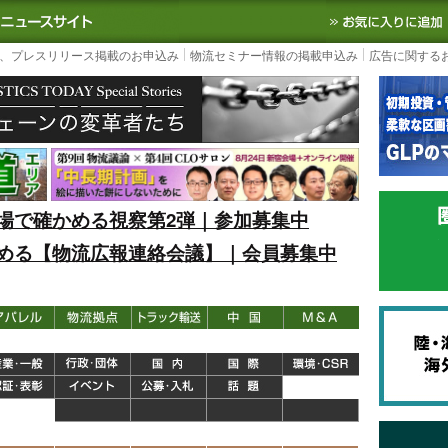
S TODAY｜国内最大の物流ニュースサイト
3PL, SCMなど国内外の最新の物流
、プレスリリース掲載のお申込み
物流セミナー情報の掲載申込み
広告に関する
場で確かめる視察第2弾｜参加募集中
める【物流広報連絡会議】｜会員募集中