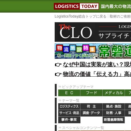
LOGISTIC
LogisticsToday総合トップに戻る
取材のご依頼
👉️
なぜ中国は実装が速い？現
👉️
物流の価値「伝える力」高
ピックアップテーマ
テーマ一覧
スペシャルコンテンツ一覧