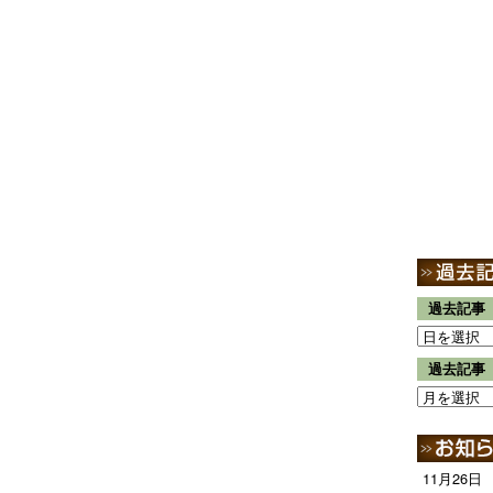
過去記事
過去記事
11月26日