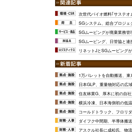
次世代バイオ燃料｢サステオ｣
SGシステム、総合プロジェ
SGムービングが廃棄業務管
SGムービング、日管協と連
リネットJとSGムービング
1万パレットを自動搬送、東
日本GLP、重量物対応の広
住友林業G、厚木に初の自社
横浜冷凍、日本海側初の低
コールドトラック、フロリ
ダイフク中間期、半導体搬
アスクル社長に成松氏、物