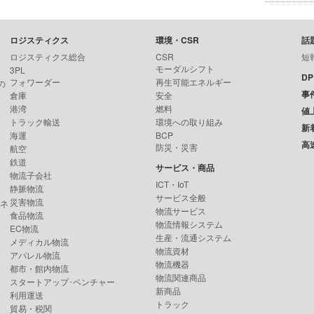
ロジスティクス
環境・CSR
話
ロジスティクス総合
CSR
短
モーダルシフト
3PL
D
フォワーダー
再生可能エネルギー
の
事
倉庫
安全
港湾
燃料
値
トラック輸送
環境への取り組み
新
海運
BCP
高
防災・災害
航空
鉄道
サービス・商品
物流子会社
ICT・IoT
静脈物流
サービス全般
災害物流
ンネ
物流サービス
食品物流
物流情報システム
EC物流
生産・流通システム
メディカル物流
物流資材
アパレル物流
物流機器
都市・館内物流
物流関連商品
スタートアップ･ベンチャー
新商品
利用運送
トラック
貿易・税関