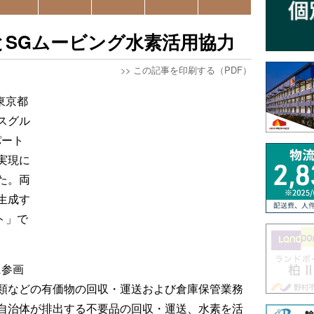
SGムービング水素活用協力
>>
この記事を印刷する（PDF）
（東京都
スグル
パート
実現に
た。両
生成す
ト」で
に参画
類などの有価物の回収・運送および倉庫保管業務
自治体が排出する不要品の回収・運送、水素を活