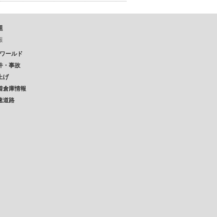
題
報
Pワールド
件・事故
上げ
着倉庫情報
速道路