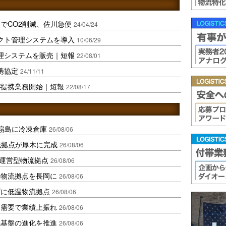
でCO2削減、佐川急便
24/04/24
クト管理システムを導入
10/06/29
理システムを販売｜短報
22/08/01
携協定
24/11/11
が提携業務開始｜短報
22/08/17
扇島に冷凍倉庫
26/08/06
域拠点が厚木に完成
26/08/06
運営型物流拠点
26/08/06
温物流拠点を長岡に
26/08/06
ダに低温物流拠点
26/08/06
送需要で業績上振れ
26/08/06
流基盤の進化を推進
26/08/06