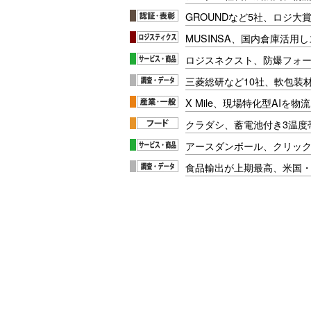
GROUNDなど5社、ロジ大
MUSINSA、国内倉庫活用
ロジスネクスト、防爆フォ
三菱総研など10社、軟包装
X Mile、現場特化型AIを
クラダシ、蓄電池付き3温度
アースダンボール、クリッ
食品輸出が上期最高、米国