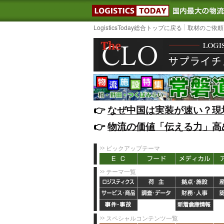
LOGISTIC
LogisticsToday総合トップに戻る
取材のご依頼
👉️
なぜ中国は実装が速い？現
👉️
物流の価値「伝える力」高
ピックアップテーマ
テーマ一覧
スペシャルコンテンツ一覧