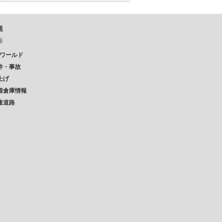
題
報
Pワールド
件・事故
上げ
着倉庫情報
速道路