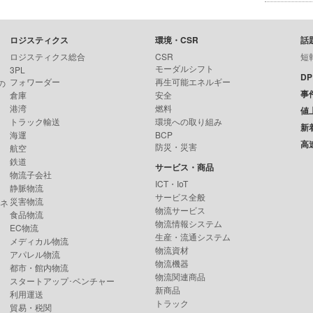
ロジスティクス
環境・CSR
話
ロジスティクス総合
CSR
短
モーダルシフト
3PL
D
フォワーダー
再生可能エネルギー
の
事
倉庫
安全
港湾
燃料
値
トラック輸送
環境への取り組み
新
海運
BCP
高
防災・災害
航空
鉄道
サービス・商品
物流子会社
ICT・IoT
静脈物流
サービス全般
災害物流
ンネ
物流サービス
食品物流
物流情報システム
EC物流
生産・流通システム
メディカル物流
物流資材
アパレル物流
物流機器
都市・館内物流
物流関連商品
スタートアップ･ベンチャー
新商品
利用運送
トラック
貿易・税関