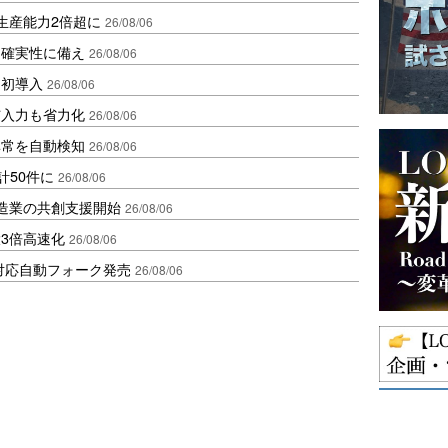
生産能力2倍超に
26/08/06
不確実性に備え
26/08/06
内初導入
26/08/06
与入力も省力化
26/08/06
異常を自動検知
26/08/06
計50件に
26/08/06
、製造業の共創支援開始
26/08/06
3倍高速化
26/08/06
ロ対応自動フォーク発売
26/08/06