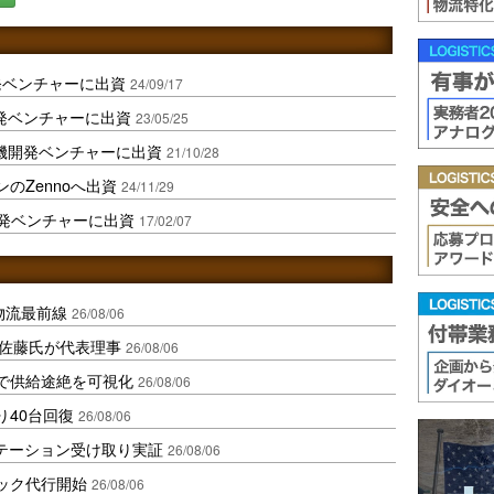
発ベンチャーに出資
24/09/17
発ベンチャーに出資
23/05/25
機開発ベンチャーに出資
21/10/28
のZennoへ出資
24/11/29
開発ベンチャーに出資
17/02/07
中国物流最前線
26/08/06
io佐藤氏が代表理事
26/08/06
で供給途絶を可視化
26/08/06
り40台回復
26/08/06
ステーション受け取り実証
26/08/06
ラック代行開始
26/08/06