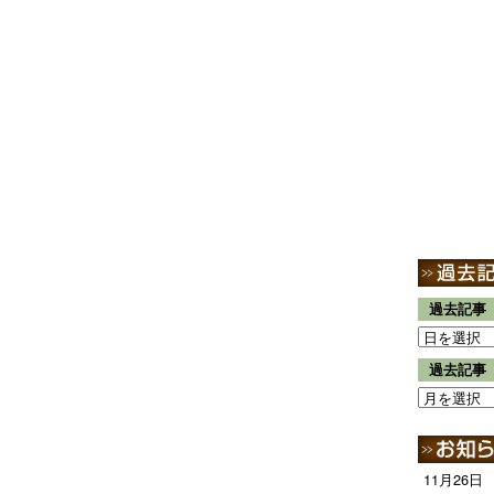
過去記事
過去記事
11月26日