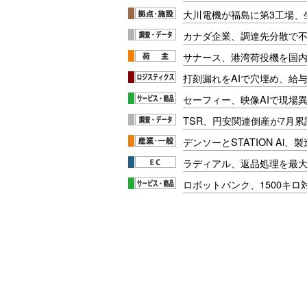
大川電機が福島に第3工場、
カナダ企業、調達先分散で
サナース、港湾荷役機を国
打刻漏れをAIで穴埋め、給
セーフィー、映像AIで現場
TSR、円安関連倒産が7月累
デンソーとSTATION Ai
ラディアル、返品処理を最大
ロボットバンク、1500キ