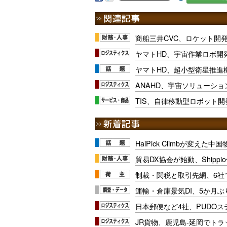
商船三井CVC、ロケット開
ヤマトHD、宇宙作業ロボ開
ヤマトHD、超小型衛星推進
ANAHD、宇宙ソリューション
TIS、自律移動型ロボット
HaiPick Climbが変えた
貿易DX協会が始動、Shipp
制裁・関税と取引先網、6社
運輸・倉庫景気DI、5か月ぶ
日本郵便など4社、PUDO
JR貨物、鹿児島-延岡でト