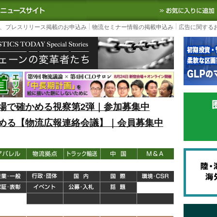
S TODAY｜国内最大の物流ニュースサイト
3PL, SCMなど国内外の最新の物流
、プレスリリース掲載のお申込み
物流セミナー情報の掲載申込み
広告に関する
場で確かめる視察第2弾｜参加募集中
める【物流広報連絡会議】｜会員募集中