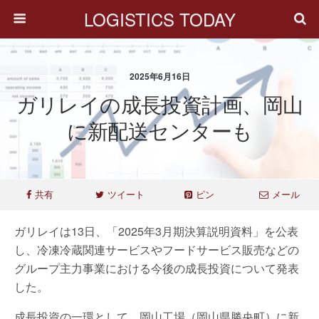
LOGISTICS TODAY
2025年6月16日
ガリレイの成長投資計画、岡山
に新配送センターも
共有
ツイート
ピン
メール
ガリレイは13日、「2025年3月期決算説明資料」を公表
し、冷凍冷蔵関連サービスやフードサービス販売などの
グループ主力事業における今後の成長投資について発表
した。
成長投資の一環として、岡山工場（岡山県勝央町）に新