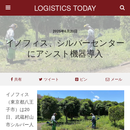
LOGISTICS TODAY
2025年6月20日
イノフィス、シルバーセンター
にアシスト機器導入
共有
ツイート
ピン
メール
イノフィス
（東京都八王
子市）は20
日、武蔵村山
市シルバー人