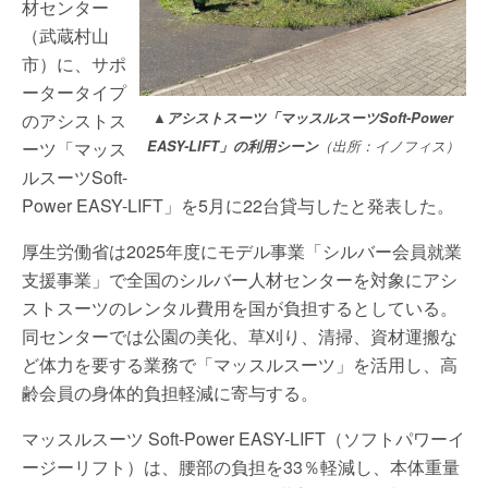
材センター
（武蔵村山
市）に、サポ
ータータイプ
のアシストス
▲アシストスーツ「マッスルスーツSoft-Power
ーツ「マッス
EASY-LIFT」の利用シーン
（出所：イノフィス）
ルスーツSoft-
Power EASY-LIFT」を5月に22台貸与したと発表した。
厚生労働省は2025年度にモデル事業「シルバー会員就業
支援事業」で全国のシルバー人材センターを対象にアシ
ストスーツのレンタル費用を国が負担するとしている。
同センターでは公園の美化、草刈り、清掃、資材運搬な
ど体力を要する業務で「マッスルスーツ」を活用し、高
齢会員の身体的負担軽減に寄与する。
マッスルスーツ Soft-Power EASY-LIFT（ソフトパワーイ
ージーリフト）は、腰部の負担を33％軽減し、本体重量