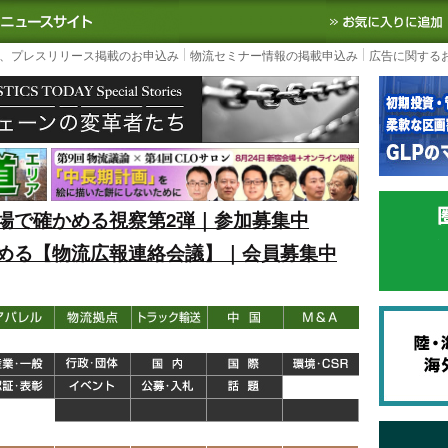
S TODAY｜国内最大の物流ニュースサイト
3PL, SCMなど国内外の最新の物流
、プレスリリース掲載のお申込み
物流セミナー情報の掲載申込み
広告に関する
場で確かめる視察第2弾｜参加募集中
める【物流広報連絡会議】｜会員募集中