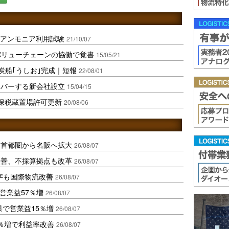
燃料アンモニア利用試験
21/10/07
バリューチェーンの協働で覚書
15/05/21
炭船｢うしお｣完成｜短報
22/08/01
カバーする新会社設立
15/04/15
保税蔵置場許可更新
20/08/06
、首都圏から名阪へ拡大
26/08/07
に改善、不採算拠点も改革
26/08/07
字も国際物流改善
26/08/07
営業益57％増
26/08/07
果で営業益15％増
26/08/07
2％増で利益率改善
26/08/07