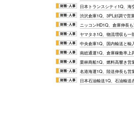
日本トランスシティ1Q、海
渋沢倉庫1Q、3PL好調で営
ニッコンHD1Q、倉庫伸長
ヤマタネ1Q、物流増収も一
中央倉庫1Q、国内輸送と輸
南総通運1Q、倉庫稼働率上
栗林商船1Q、燃料高響き営
名港海運1Q、陸送伸長も営業
日本石油輸送1Q、石油輸送