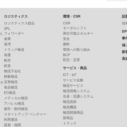
ロジスティクス
環境・CSR
話
ロジスティクス総合
CSR
短
モーダルシフト
3PL
D
フォワーダー
再生可能エネルギー
の
事
倉庫
安全
港湾
燃料
値
トラック輸送
環境への取り組み
新
海運
BCP
高
防災・災害
航空
鉄道
サービス・商品
物流子会社
ICT・IoT
静脈物流
サービス全般
災害物流
ンネ
物流サービス
食品物流
物流情報システム
EC物流
生産・流通システム
メディカル物流
物流資材
アパレル物流
物流機器
都市・館内物流
物流関連商品
スタートアップ･ベンチャー
新商品
利用運送
トラック
貿易・税関