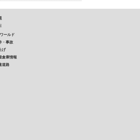
題
報
Pワールド
件・事故
上げ
着倉庫情報
速道路