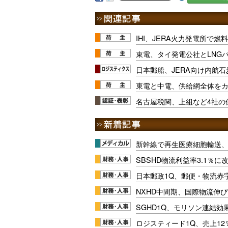
IHI、JERA火力発電所で
東電、タイ発電公社とLNG
日本郵船、JERA向け内航石
東電と中電、供給網全体を
名古屋税関、上組など4社の
新幹線で再生医療細胞輸送
SBSHD物流利益率3.1％
日本郵政1Q、郵便・物流赤
NXHD中間期、国際物流伸び
SGHD1Q、モリソン連結効
ロジスティード1Q、売上1