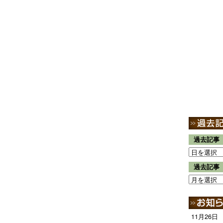
過去記事
過去記事
11月26日