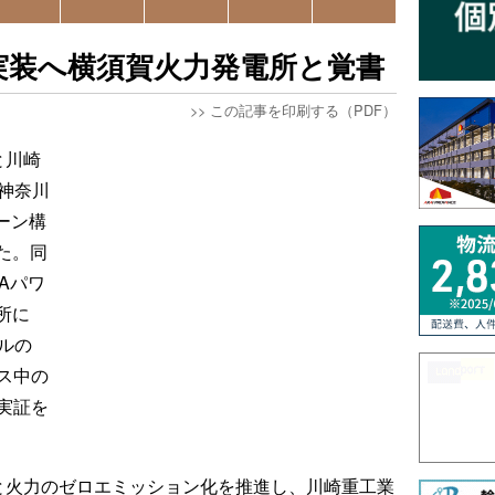
S実装へ横須賀火力発電所と覚書
>>
この記事を印刷する（PDF）
と川崎
神奈川
ーン構
た。同
Aパワ
所に
ルの
ス中の
実証を
大と火力のゼロエミッション化を推進し、川崎重工業