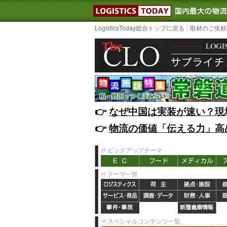
LOGISTIC
LogisticsToday総合トップに戻る
取材のご依頼
👉️
なぜ中国は実装が速い？現
👉️
物流の価値「伝える力」高
ピックアップテーマ
テーマ一覧
スペシャルコンテンツ一覧