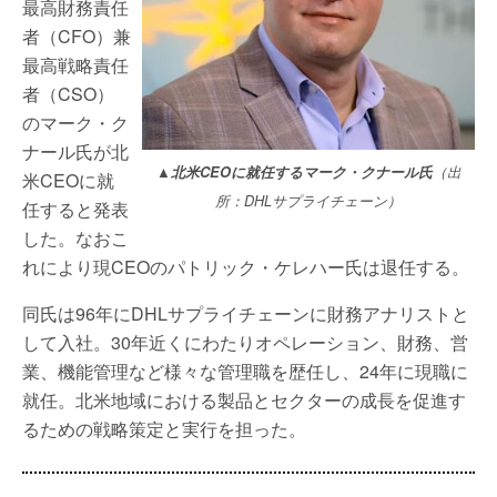
最高財務責任
者（CFO）兼
最高戦略責任
者（CSO）
のマーク・ク
ナール氏が北​​
▲北​​米CEOに就任するマーク・クナール氏
（出
米CEOに就
所：DHLサプライチェーン）
任すると発表
した。なおこ
れにより現CEOのパトリック・ケレハー氏は退任する。
同氏は96年にDHLサプライチェーンに財務アナリストと
して入社。30年近くにわたりオペレーション、財務、営
業、機能管理など様々な管理職を歴任し、24年に現職に
就任。北米地域における製品とセクターの成長を促進す
るための戦略策定と実行を担った。