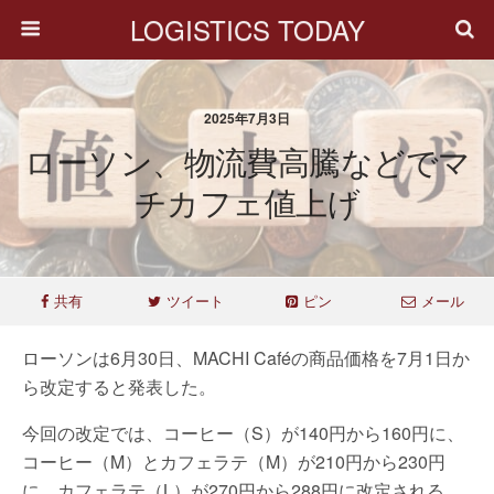
LOGISTICS TODAY
2025年7月3日
ローソン、物流費高騰などでマ
チカフェ値上げ
共有
ツイート
ピン
メール
ローソンは6月30日、MACHI Caféの商品価格を7月1日か
ら改定すると発表した。
今回の改定では、コーヒー（S）が140円から160円に、
コーヒー（M）とカフェラテ（M）が210円から230円
に、カフェラテ（L）が270円から288円に改定される。