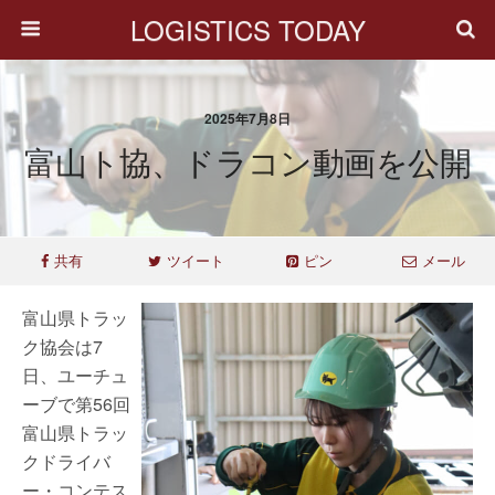
LOGISTICS TODAY
2025年7月8日
富山ト協、ドラコン動画を公開
共有
ツイート
ピン
メール
富山県トラッ
ク協会は7
日、ユーチュ
ーブで第56回
富山県トラッ
クドライバ
ー・コンテス