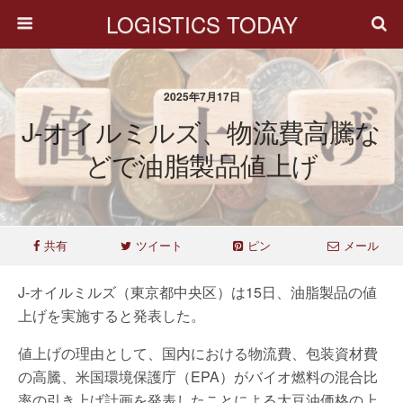
LOGISTICS TODAY
2025年7月17日
J-オイルミルズ、物流費高騰な
どで油脂製品値上げ
共有
ツイート
ピン
メール
J-オイルミルズ（東京都中央区）は15日、油脂製品の値
上げを実施すると発表した。
値上げの理由として、国内における物流費、包装資材費
の高騰、米国環境保護庁（EPA）がバイオ燃料の混合比
率の引き上げ計画を発表したことによる大豆油価格の上