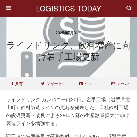
LOGISTICS TODAY
2025年7月31日
ライフドリンク、飲料増産に向
け岩手工場更新
共有
ツイート
ピン
メール
ライフドリンク カンパニーは30日、岩手工場（岩手県北
上町）飲料製造ラインの更新を発表した。自社飲料工場
の設備更新・改良による28年以降の生産数量拡大に向け
製造ラインを増強する。
同工場の生産品目は茶系飲料（2リットル）。投資予定