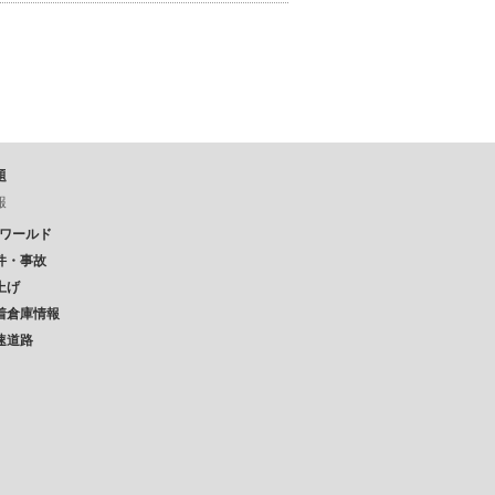
題
報
Pワールド
件・事故
上げ
着倉庫情報
速道路