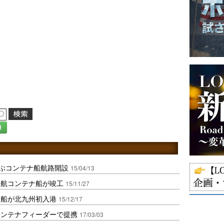
録
結ぶコンテナ船航路開設
15/04/13
内航コンテナ船が竣工
15/11/27
ナ船が北九州初入港
15/12/17
コンテナフィーダーで提携
17/03/03