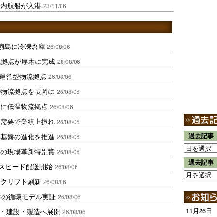
の内航船が入港
23/11/06
扇島に冷凍倉庫
26/08/06
域拠点が厚木に完成
26/08/06
運営型物流拠点
26/08/06
温物流拠点を長岡に
26/08/06
ダに低温物流拠点
26/08/06
送需要で業績上振れ
26/08/06
流基盤の進化を推進
過去記事
26/08/06
賞の現場革新特別賞
26/08/06
過去記事
しスピード配送開始
26/08/06
ークリフト刷新
26/08/06
材の循環モデル実証
26/08/06
物流・建設・製造へ展開
11月26日
26/08/06