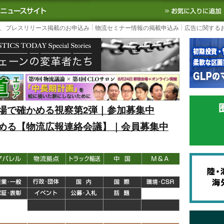
S TODAY｜国内最大の物流ニュースサイト
3PL, SCMなど国内外の最新の物流
、プレスリリース掲載のお申込み
物流セミナー情報の掲載申込み
広告に関する
場で確かめる視察第2弾｜参加募集中
める【物流広報連絡会議】｜会員募集中