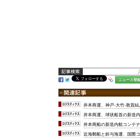
ニュース登
井本商運、神戸-大竹-敦賀
井本商運、球状船首の新造
井本商船の新造内航コンテ
近海郵船と鈴与海運、国際