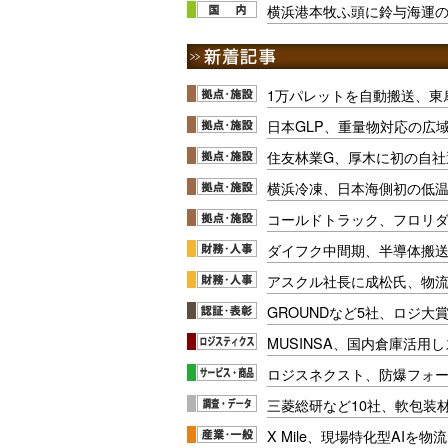
横浜港本牧ふ頭に鈴与海運
1万パレットを自動搬送、東
日本GLP、重量物対応の広
住友林業G、厚木に初の自社
横浜冷凍、日本海側初の低
コールドトラック、フロリ
ダイフク中間期、半導体搬
アスクル社長に成松氏、物
GROUNDなど5社、ロジ大
MUSINSA、国内倉庫活用
ロジスネクスト、防爆フォ
三菱総研など10社、軟包装
X Mile、現場特化型AIを