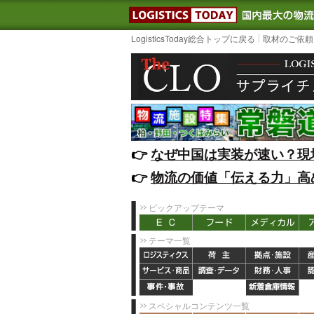
LOGISTIC
LogisticsToday総合トップに戻る
取材のご依頼
👉️
なぜ中国は実装が速い？現
👉️
物流の価値「伝える力」高
ピックアップテーマ
テーマ一覧
スペシャルコンテンツ一覧