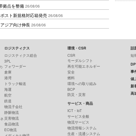
帯拠点を整備
26/08/06
クポスト新規格対応箱発売
26/08/06
・アジア向け伸長
26/08/06
ロジスティクス
環境・CSR
話
ロジスティクス総合
CSR
短
モーダルシフト
3PL
D
フォワーダー
再生可能エネルギー
の
事
倉庫
安全
港湾
燃料
値
トラック輸送
環境への取り組み
新
海運
BCP
高
防災・災害
航空
鉄道
サービス・商品
物流子会社
ICT・IoT
静脈物流
サービス全般
災害物流
ンネ
物流サービス
食品物流
物流情報システム
EC物流
生産・流通システム
メディカル物流