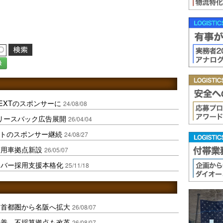
録
EXTのスポンサーに
24/08/08
リースバック広告展開
26/04/04
トのスポンサー継続
24/08/27
商用車拠点新設
26/05/07
イバー採用支援本格化
25/11/18
、首都圏から名阪へ拡大
26/08/07
に改善、不採算拠点も改革
26/08/07