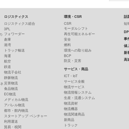
ロジスティクス
環境・CSR
話
ロジスティクス総合
CSR
短
モーダルシフト
3PL
D
フォワーダー
再生可能エネルギー
の
事
倉庫
安全
港湾
燃料
値
トラック輸送
環境への取り組み
新
海運
BCP
高
防災・災害
航空
鉄道
サービス・商品
物流子会社
ICT・IoT
静脈物流
サービス全般
災害物流
ンネ
物流サービス
食品物流
物流情報システム
EC物流
生産・流通システム
メディカル物流
物流資材
アパレル物流
物流機器
都市・館内物流
物流関連商品
スタートアップ･ベンチャー
新商品
利用運送
トラック
貿易・税関