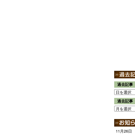
過去記事
過去記事
11月26日