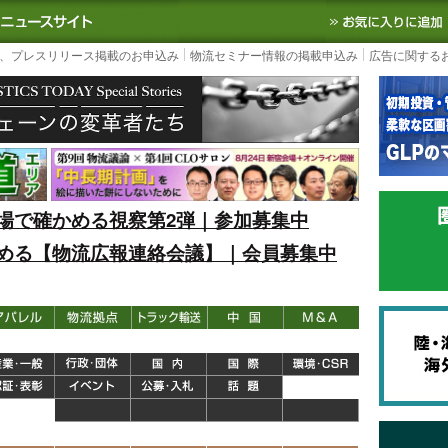
S TODAY｜国内最大の物流ニュースサイト
3PL, SCMなど国内外の最新の物流
、プレスリリース掲載のお申込み
物流セミナー情報の掲載申込み
広告に関する
場で確かめる視察第2弾｜参加募集中
める【物流広報連絡会議】｜会員募集中