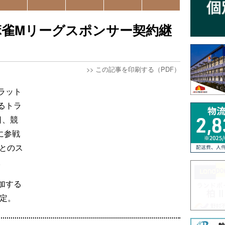
麻雀Mリーグスポンサー契約継
>>
この記事を印刷する（PDF）
ラット
るトラ
日、競
に参戦
」とのス
。
加する
予定。