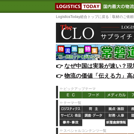
LOGISTIC
LogisticsToday総合トップに戻る
取材のご依頼
👉️
なぜ中国は実装が速い？現
👉️
物流の価値「伝える力」高
ピックアップテーマ
テーマ一覧
スペシャルコンテンツ一覧