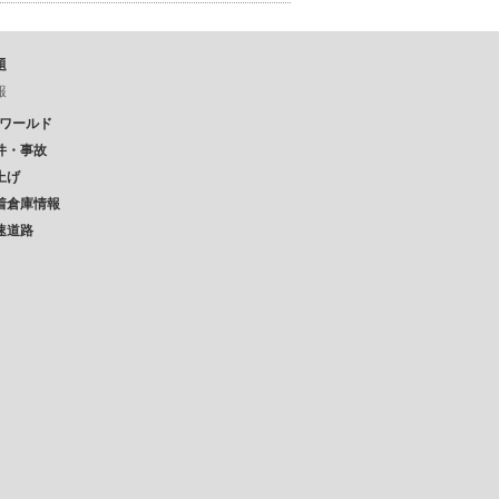
題
報
Pワールド
件・事故
上げ
着倉庫情報
速道路