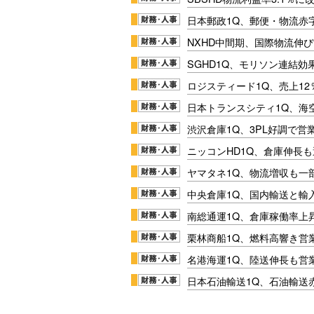
日本郵政1Q、郵便・物流赤
NXHD中間期、国際物流伸び
SGHD1Q、モリソン連結効
ロジスティード1Q、売上1
日本トランスシティ1Q、海
渋沢倉庫1Q、3PL好調で営
ニッコンHD1Q、倉庫伸長
ヤマタネ1Q、物流増収も一
中央倉庫1Q、国内輸送と輸
南総通運1Q、倉庫稼働率上
栗林商船1Q、燃料高響き営
名港海運1Q、陸送伸長も営業
日本石油輸送1Q、石油輸送