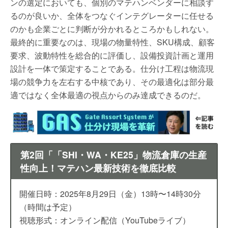
ンの選定においても、個別のマテハンベンダーに相談す
るのが良いか、全体をつなぐインテグレーターに任せる
のかも企業ごとに判断が分かれるところかもしれない。
最終的に重要なのは、現場の物量特性、SKU構成、顧客
要求、波動特性を総合的に評価し、設備投資計画と運用
設計を一体で策定することである。仕分け工程は物流現
場の競争力を左右する中核であり、その最適化は部分最
適ではなく全体最適の視点からのみ達成できるのだ。
第2回「「SHI・WA・KE25」物流倉庫の生産
性向上！マテハン最新技術を徹底比較
開催日時：2025年8月29日（金）13時〜14時30分
（時間は予定）
視聴形式：オンライン配信（YouTubeライブ）