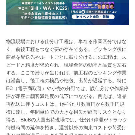
物流現場における仕分け工程は、単なる作業区分ではな
く、前後工程をつなぐ要の存在である。ピッキング後に
商品を配送先やルートごとに振り分けるこの工程は、ス
ピードと精度が求められ、現場全体の効率と品質を左右
する。ここで滞りが生じれば、前工程のピッキング作業
は滞留し、後工程の検品や梱包、出荷が遅延する。特に
EC（電子商取引）や小売の分野では、誤仕分けや作業停
滞が即座に顧客満足度の低下につながる。例えば、返品
再配送に伴うコストは、1件当たり数百円から数千円規
模に達し、年間単位での大きな損失が経営リスクとなり
得る。BtoBの大量出荷現場では、仕分け停滞がトラック
待機時間の延伸を招き、運賃以外の拘束コストや荷受け