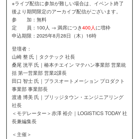
※ライブ配信に参加が難しい場合は、イベント終了
後より期間限定のアーカイブ配信がございます。
参 加：無料
定 員：100人 → 満席につき
400人
に増枠
申込期限：2025年8月28日（木）16時
登壇者：
山崎 整 氏｜タクテック 社長
桑尾 洸平 氏｜椿本チエイン マテハン事業部 営業統
括 第一営業部 営業2課長
田口 智士 氏｜プラスオートメーション プロダクト
事業部 事業部長
渡邊 博美 氏｜ブリッジタウン・エンジニアリング
社長
＜モデレーター＞赤澤 裕介｜LOGISTICS TODAY 社
長兼編集長
＜主催＞