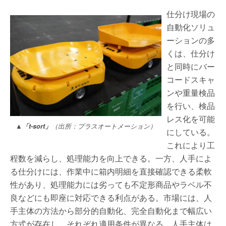
仕分け現場の
自動化ソリュ
ーションの多
くは、仕分け
と同時にバー
コードスキャ
ンや重量検品
を行い、検品
レス化を可能
▲「t-sort」
（出所：プラスオートメーション）
にしている。
これにより工
程数を減らし、処理能力を向上できる。一方、人手によ
る仕分けには、作業中に箱内明細を直接確認できる柔軟
性があり、処理能力には劣っても不定形商品やラベル不
良などにも即座に対応できる利点がある。市場には、人
手主体の方法から部分的自動化、完全自動化まで幅広い
方式が存在し、それぞれ適用条件が異なる。人手主体は