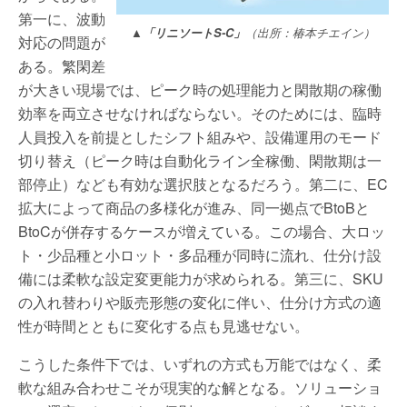
第一に、波動
▲「リニソートS-C」
（出所：椿本チエイン）
対応の問題が
ある。繁閑差
が大きい現場では、ピーク時の処理能力と閑散期の稼働
効率を両立させなければならない。そのためには、臨時
人員投入を前提としたシフト組みや、設備運用のモード
切り替え（ピーク時は自動化ライン全稼働、閑散期は一
部停止）なども有効な選択肢となるだろう。第二に、EC
拡大によって商品の多様化が進み、同一拠点でBtoBと
BtoCが併存するケースが増えている。この場合、大ロッ
ト・少品種と小ロット・多品種が同時に流れ、仕分け設
備には柔軟な設定変更能力が求められる。第三に、SKU
の入れ替わりや販売形態の変化に伴い、仕分け方式の適
性が時間とともに変化する点も見逃せない。
こうした条件下では、いずれの方式も万能ではなく、柔
軟な組み合わせこそが現実的な解となる。ソリューショ