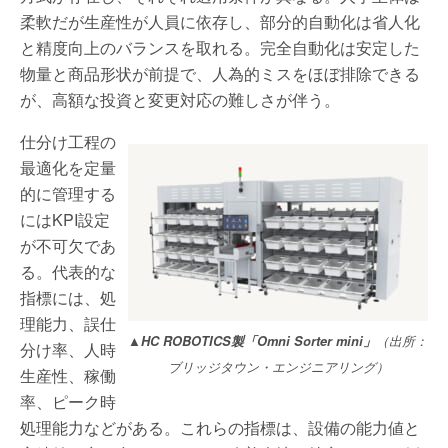
柔軟だが生産性が人員に依存し、部分的自動化は省人化
と精度向上のバランスを取れる。完全自動化は安定した
物量と商品形状が前提で、人為的ミスをほぼ排除できる
が、高額な投資と変更対応の難しさが伴う。
仕分け工程の
最適化を定量
的に管理する
にはKPI設定
が不可欠であ
る。代表的な
指標には、処
理能力、誤仕
▲HC ROBOTICS製「Omni Sorter mini」
（出所：
分け率、人時
ブリッジタウン・エンジニアリング）
生産性、稼働
率、ピーク時
処理能力などがある。これらの指標は、設備の能力値と