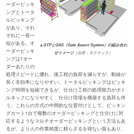
ーダーピッキ
ングとトータ
ルピッキング
があり、それ
ぞれに一長一
短がある。オ
▲GTPとGAS（Gate Assort System）の組み合わ
ーダーピッキ
せイメージ
（出所：タクテック）
ングは1オー
ダーあたりの
処理スピードに優れ、後工程の負荷を減らすが、動線が
長く非効率になりやすい。トータルピッキングはピッキ
ング時間を短縮できるが、仕分け工程の処理能力がボト
ルネックになりやすく、仕分け現場を構築する負荷も伴
う。これらの方式の中間的な位置付けとして、ピッキン
グカート1台で複数のオーダーピッキングと仕分けに対
応するようなマルチオーダーピッキングという方法もあ
るが、より人の作業精度に頼らざるを得ない面もあり、