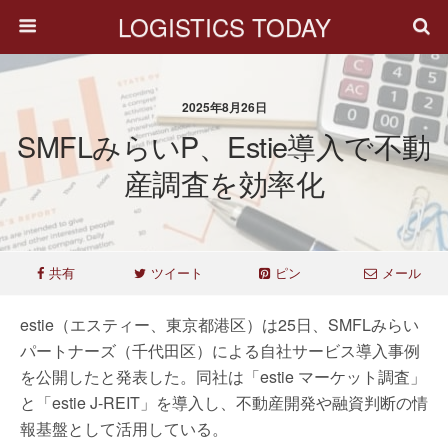
LOGISTICS TODAY
2025年8月26日
SMFLみらいP、estie導入で不動
産調査を効率化
共有
ツイート
ピン
メール
estie（エスティー、東京都港区）は25日、SMFLみらい
パートナーズ（千代田区）による自社サービス導入事例
を公開したと発表した。同社は「estie マーケット調査」
と「estie J-REIT」を導入し、不動産開発や融資判断の情
報基盤として活用している。