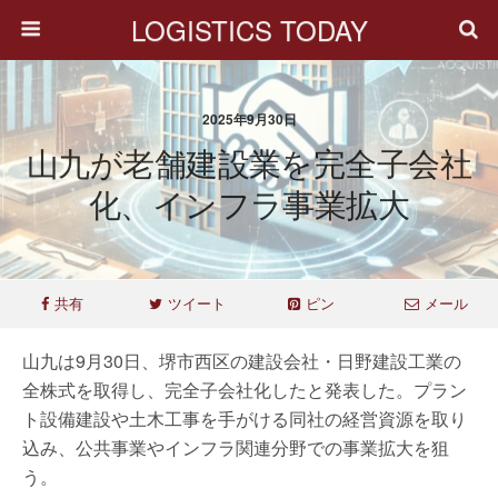
LOGISTICS TODAY
2025年9月30日
山九が老舗建設業を完全子会社
化、インフラ事業拡大
共有
ツイート
ピン
メール
山九は9月30日、堺市西区の建設会社・日野建設工業の
全株式を取得し、完全子会社化したと発表した。プラン
ト設備建設や土木工事を手がける同社の経営資源を取り
込み、公共事業やインフラ関連分野での事業拡大を狙
う。