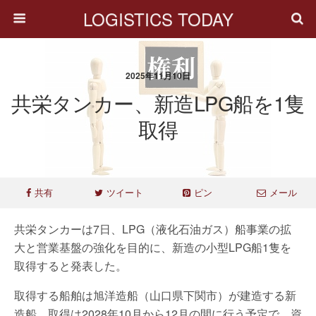
LOGISTICS TODAY
2025年11月10日
共栄タンカー、新造LPG船を1隻
取得
共有
ツイート
ピン
メール
共栄タンカーは7日、LPG（液化石油ガス）船事業の拡
大と営業基盤の強化を目的に、新造の小型LPG船1隻を
取得すると発表した。
取得する船舶は旭洋造船（山口県下関市）が建造する新
造船。取得は2028年10月から12月の間に行う予定で、資