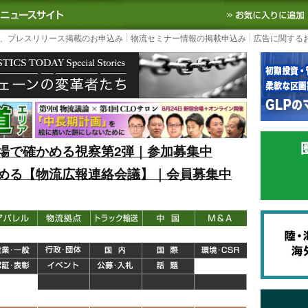
S TODAY｜国内最大の物流ニュースサイト
3PL, SCMなど国内外の最新の物流
、プレスリリース掲載のお申込み
物流セミナー情報の掲載申込み
広告に関する
場で確かめる視察第2弾｜参加募集中
める【物流広報連絡会議】｜会員募集中