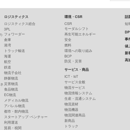
ロジスティクス
環境・CSR
話
ロジスティクス総合
CSR
短
モーダルシフト
3PL
D
フォワーダー
再生可能エネルギー
の
事
倉庫
安全
港湾
燃料
値
トラック輸送
環境への取り組み
新
海運
BCP
高
防災・災害
航空
鉄道
サービス・商品
物流子会社
ICT・IoT
静脈物流
サービス全般
災害物流
ンネ
物流サービス
食品物流
物流情報システム
EC物流
生産・流通システム
メディカル物流
物流資材
アパレル物流
物流機器
都市・館内物流
物流関連商品
スタートアップ･ベンチャー
新商品
利用運送
トラック
貿易・税関