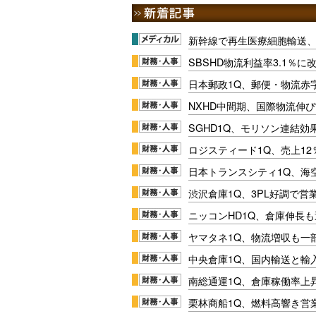
新幹線で再生医療細胞輸送
SBSHD物流利益率3.1％
日本郵政1Q、郵便・物流赤
NXHD中間期、国際物流伸び
SGHD1Q、モリソン連結効
ロジスティード1Q、売上1
日本トランスシティ1Q、海
渋沢倉庫1Q、3PL好調で営
ニッコンHD1Q、倉庫伸長
ヤマタネ1Q、物流増収も一
中央倉庫1Q、国内輸送と輸
南総通運1Q、倉庫稼働率上
栗林商船1Q、燃料高響き営