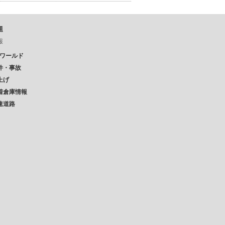
題
報
Pワールド
件・事故
上げ
着倉庫情報
速道路