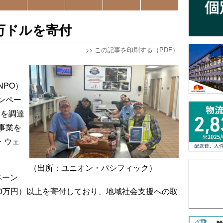
9万ドルを寄付
>>
この記事を印刷する（PDF）
NPO）
ンペー
）を調達
事業を
・ウェ
（出所：ユニオン・パシフィック）
ペーン
600万円）以上を寄付しており、地域社会支援への取