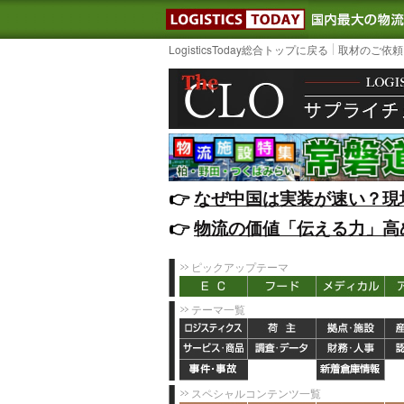
LOGISTIC
LogisticsToday総合トップに戻る
取材のご依頼
👉️
なぜ中国は実装が速い？現
👉️
物流の価値「伝える力」高
ピックアップテーマ
テーマ一覧
スペシャルコンテンツ一覧