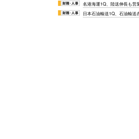
名港海運1Q、陸送伸長も営業
日本石油輸送1Q、石油輸送