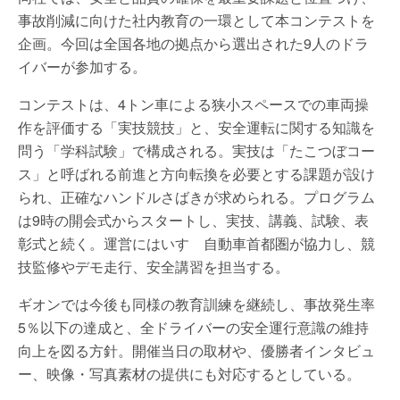
事故削減に向けた社内教育の一環として本コンテストを
企画。今回は全国各地の拠点から選出された9人のドラ
イバーが参加する。
コンテストは、4トン車による狭小スペースでの車両操
作を評価する「実技競技」と、安全運転に関する知識を
問う「学科試験」で構成される。実技は「たこつぼコー
ス」と呼ばれる前進と方向転換を必要とする課題が設け
られ、正確なハンドルさばきが求められる。プログラム
は9時の開会式からスタートし、実技、講義、試験、表
彰式と続く。運営にはいすゞ自動車首都圏が協力し、競
技監修やデモ走行、安全講習を担当する。
ギオンでは今後も同様の教育訓練を継続し、事故発生率
5％以下の達成と、全ドライバーの安全運行意識の維持
向上を図る方針。開催当日の取材や、優勝者インタビュ
ー、映像・写真素材の提供にも対応するとしている。