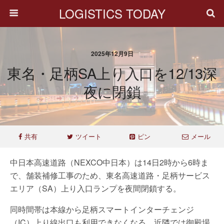
LOGISTICS TODAY
2025年12月9日
東名・足柄SA上り入口を12/13深
夜に閉鎖
共有
ツイート
ピン
メール
中日本高速道路（NEXCO中日本）は14日2時から6時ま
で、舗装補修工事のため、東名高速道路・足柄サービス
エリア（SA）上り入口ランプを夜間閉鎖する。
同時間帯は本線から足柄スマートインターチェンジ
（IC）上り線出口も利用できなくなる。近隣では御殿場